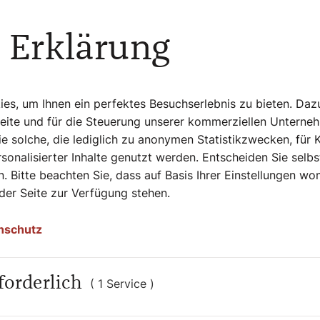
 weniger verarbeitet werden, kann uns das
it zwingt uns in einem positiven Sinn zu
 Erklärung
nicht so aktiv sein, wie wenn es draußen
s, um Ihnen ein perfektes Besuchserlebnis zu bieten. Daz
Seite und für die Steuerung unserer kommerziellen Unterne
e solche, die lediglich zu anonymen Statistikzwecken, für 
sonalisierter Inhalte genutzt werden. Entscheiden Sie selb
t, was zugegeben in unserer modernen
. Bitte beachten Sie, dass auf Basis Ihrer Einstellungen w
cht nur unseren Organismus, sondern auch
 der Seite zur Verfügung stehen.
 manchmal kann uns die Dunkelheit
sei es durch das Betrachten eines
nschutz
chtlichen Geräusche. Nicht zuletzt kann
in, Gespräche, vielleicht sogar tiefer
forderlich
( 1 Service )
 – auch im Winter