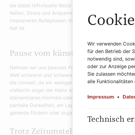
sie dabei hilftvisuelle Reize auszublenden. Denn muss
helfen, Stress und Anspannung zu reduzieren. Dunkelhe
Cookie
intensiveren Ruhephasen. In der Dunkelheit können wir 
hell ist.
Wir verwenden Cookie
für den Betrieb der 
Pause vom künstlichen Licht
notwendig sind, sowi
oder zur Anzeige per
Nehmen wir uns bewusst Pausen von künstlichem Lich
Sie zulassen möchten
Welt schwerer und schwerer wird, schonen wir aber ni
alle Funktionalitäten
die Umwelt, da wir weniger Energie verbrauchen. Und
vielleicht sogar der Natur ein bisschen näher bringen, 
Impressum
•
Date
sternenklaren Himmels oder durch das Lauschen der nä
partielle Dunkelheit, am Lagerfeuer oder bei Kerzensche
gehende fördern oder sogar erst ermöglichen.
Technisch er
Trotz Zeitumstellung: Viel Licht