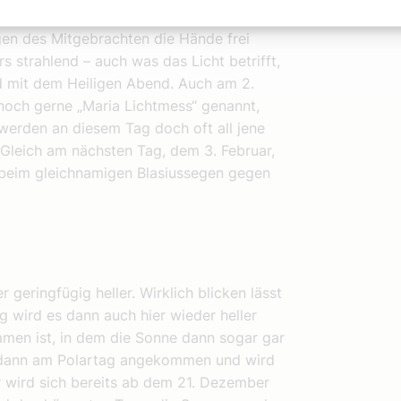
Christen kümmerte, ihnen Lebensmittel
agen des Mitgebrachten die Hände frei
s strahlend – auch was das Licht betrifft,
nd mit dem Heiligen Abend. Auch am 2.
noch gerne „Maria Lichtmess“ genannt,
erden an diesem Tag doch oft all jene
. Gleich am nächsten Tag, dem 3. Februar,
 beim gleichnamigen Blasiussegen gegen
 geringfügig heller. Wirklich blicken lässt
g wird es dann auch hier wieder heller
men ist, in dem die Sonne dann sogar gar
t dann am Polartag angekommen und wird
r wird sich bereits ab dem 21. Dezember