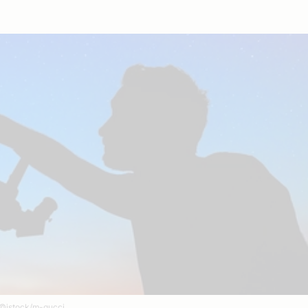
©istock/m-gucci