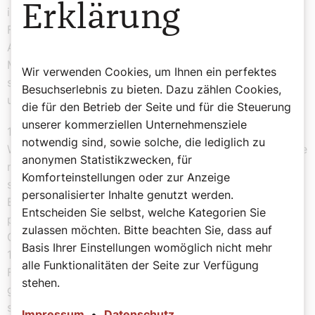
Erklärung
in ganz Deutschland. 1929 wurde die
Frauenfriedenskirche in Frankfurt eingeweiht. Ihre
Architektur im Bauhaus-Stil und die zwölf Meter hohe
Mosaikstatue der Muttergottes als „Friedenskönigin“
Wir verwenden Cookies, um Ihnen ein perfektes
sind bis heute ein eindrucksvolles Symbol für das
Besuchserlebnis zu bieten. Dazu zählen Cookies,
unermüdliche Streben nach Frieden.
die für den Betrieb der Seite und für die Steuerung
unserer kommerziellen Unternehmensziele
1919 wurde Dransfeld als eine von nur 37 Frauen in die
notwendig sind, sowie solche, die lediglich zu
Weimarer Nationalversammlung gewählt. Dort wirkte sie
anonymen Statistikzwecken, für
maßgeblich an der Sozialgesetzgebung mit und setzte
Komforteinstellungen oder zur Anzeige
sich für Frauenrechte ein, insbesondere für gleiche
personalisierter Inhalte genutzt werden.
Bildungschancen und bessere Arbeitsbedingungen. Ihre
Entscheiden Sie selbst, welche Kategorien Sie
politische Karriere musste sie aus gesundheitlichen
zulassen möchten. Bitte beachten Sie, dass auf
Gründen aufgeben. Hedwig Dransfeld starb am
Basis Ihrer Einstellungen womöglich nicht mehr
13. März 1925 in Werl. Ihr Wirken prägt die katholische
alle Funktionalitäten der Seite zur Verfügung
Frauenbewegung bis heute. Ihre Forderungen nach
stehen.
gerechter Entlohnung, Chancengleichheit und Frieden
sind nach wie vor aktuell.
Impressum
•
Datenschutz