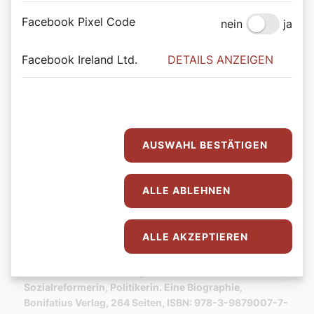
Facebook Pixel Code
nein
ja
Facebook Ireland Ltd.
DETAILS ANZEIGEN
AUSWAHL BESTÄTIGEN
ALLE ABLEHNEN
©Bonifatius Verlag
Buchtipp: Hedwig Dransfeld
Eine lesenswerte und genau recherchierte Biographie, die
ALLE AKZEPTIEREN
uns Hedwig Dransfeld als außergewöhnliche
Persönlichkeit ihrer Zeit näherbringt.
Barbara Schmidt, Hedwig Dransfeld. Frauenrechtlerin,
Sozialreformerin, Politikerin. Eine Biographie,
Bonifatius Verlag, 264 Seiten, ISBN: 978-3-9879007-7-