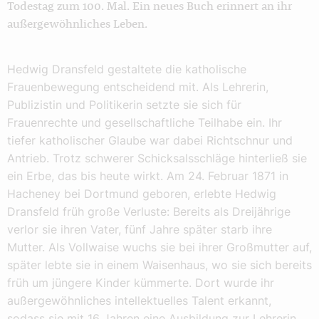
Todestag zum 100. Mal. Ein neues Buch erinnert an ihr
außergewöhnliches Leben.
Hedwig Dransfeld gestaltete die katholische
Frauenbewegung entscheidend mit. Als Lehrerin,
Publizistin und Politikerin setzte sie sich für
Frauenrechte und gesellschaftliche Teilhabe ein. Ihr
tiefer katholischer Glaube war dabei Richtschnur und
Antrieb. Trotz schwerer Schicksalsschläge hinterließ sie
ein Erbe, das bis heute wirkt. Am 24. Februar 1871 in
Hacheney bei Dortmund geboren, erlebte Hedwig
Dransfeld früh große Verluste: Bereits als Dreijährige
verlor sie ihren Vater, fünf Jahre später starb ihre
Mutter. Als Vollwaise wuchs sie bei ihrer Großmutter auf,
später lebte sie in einem Waisenhaus, wo sie sich bereits
früh um jüngere Kinder kümmerte. Dort wurde ihr
außergewöhnliches intellektuelles Talent erkannt,
sodass sie mit 16 Jahren eine Ausbildung zur Lehrerin