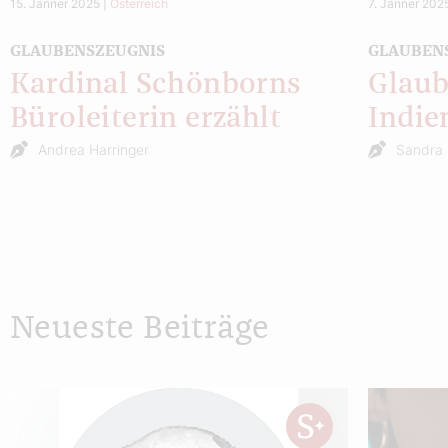
15. Jänner 2025
|
Österreich
7. Jänner 202
GLAUBENSZEUGNIS
GLAUBEN
Kardinal Schönborns
Glaub
Büroleiterin erzählt
Indie
Andrea Harringer
Sandra 
Neueste Beiträge