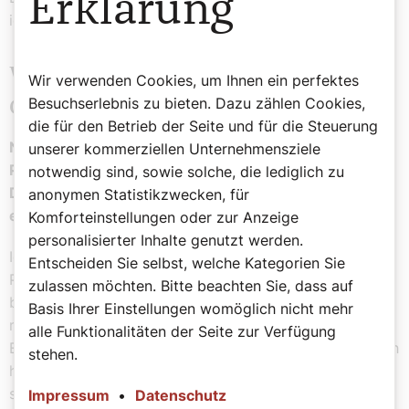
Erklärung
ich ihnen für das vergangene Jahr Danke sage.
Wichtige Begleiter auf dem
Wir verwenden Cookies, um Ihnen ein perfektes
Besuchserlebnis zu bieten. Dazu zählen Cookies,
Glaubensweg
die für den Betrieb der Seite und für die Steuerung
Neben den beiden Priestern Pater Rudi Osanger und
unserer kommerziellen Unternehmensziele
Pater Franz Edlinger ist Ihnen auch Pater Philemon
notwendig sind, sowie solche, die lediglich zu
Dollinger, der Pfarrer von Sankt Valentin-Landschach,
anonymen Statistikzwecken, für
ein wichtiger Begleiter.
Komforteinstellungen oder zur Anzeige
personalisierter Inhalte genutzt werden.
Ich bin sehr dankbar, dass Pater Philemon in unsere
Entscheiden Sie selbst, welche Kategorien Sie
Pfarre gekommen ist. Gleich zu Beginn seiner Tätigkeit
zulassen möchten. Bitte beachten Sie, dass auf
bei uns habe ich ihm in einem seelsorglichen Gespräch
Basis Ihrer Einstellungen womöglich nicht mehr
mein Herz ausgeschüttet, ihm von meiner gescheiterten
alle Funktionalitäten der Seite zur Verfügung
Ehe, von meinem Mann und meinen Töchtern erzählt. Ich
stehen.
habe Gott alles hingegeben. Dieses Gespräch hat mich
sehr berührt und meinem Leben und meiner Beziehung
Impressum
•
Datenschutz