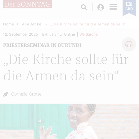
Login
ABO
Home
Alle Artikel
„Die Kirche sollte für die Armen da sein“
12. September 2025
Exklusiv nur Online
Weltkirche
PRIESTERSEMINAR IN BURUNDI
„Die Kirche sollte für
die Armen da sein“
Autor:
Cornelia Grotte