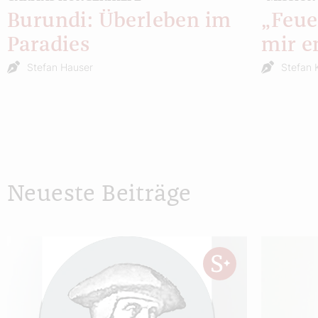
Burundi: Überleben im
„Feue
Paradies
mir e
Stefan Hauser
Stefan 
Neueste Beiträge