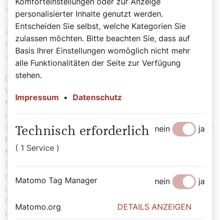
Komforteinstellungen oder zur Anzeige
Volleyball.
personalisierter Inhalte genutzt werden.
Entscheiden Sie selbst, welche Kategorien Sie
Zweitens ist es auch die Ausbildung, die dazu beiträgt,
zulassen möchten. Bitte beachten Sie, dass auf
dass die Priester auf ihren zukünftigen Dienst
Basis Ihrer Einstellungen womöglich nicht mehr
vorbereitet sind.
alle Funktionalitäten der Seite zur Verfügung
stehen.
Drittens: Wir machen auch Projekte, wie das
Wasserprojekt, das dazu geführt hat, dass die
Impressum
•
Datenschutz
Menschen ins Seminar kommen und Wasser schöpfen,
unabhängig von ihrer Konfession. Wir haben vor dem
Seminar eine evangelische Pfarrkirche. Die evangelische
nein
ja
Technisch erforderlich
Pfarrkirche hatte einen Wasserhahn vor der Kirche. Die
( 1 Service )
Menschen zapfen Wasser an. Die Schüler und
Schülerinnen vom Gymnasium hatten kein Wasser. Wir
haben einen Wassertank gebaut. Sie trinken aus
Matomo Tag Manager
nein
ja
unserem Brunnen, das Wasser leiten wir bis zum
Gymnasium. Wir tragen dazu bei, dass Menschen
Matomo.org
DETAILS ANZEIGEN
unabhängig von ihrer Konfessionszugehörigkeit