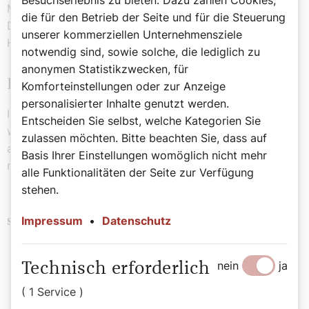
Besuchserlebnis zu bieten. Dazu zählen Cookies,
Media Kanälen des SONNTAG tun wir es etwas lauter:
die für den Betrieb der Seite und für die Steuerung
Die Influencerin im Namen Gottes zeigen wir als
unserer kommerziellen Unternehmensziele
Himmelsstürmerin auf einem Surfbrett.
notwendig sind, sowie solche, die lediglich zu
anonymen Statistikzwecken, für
Doppelausgabe "Der Sonntag"
Komforteinstellungen oder zur Anzeige
personalisierter Inhalte genutzt werden.
In eigener Sache: Mit dieser Doppelausgabe wünschen
Entscheiden Sie selbst, welche Kategorien Sie
wir Ihnen nicht nur einen schönen „Großen Frauentag“,
zulassen möchten. Bitte beachten Sie, dass auf
auch unsere Redaktion hat eine Woche Urlaub. Der
Basis Ihrer Einstellungen womöglich nicht mehr
nächste SONNTAG erscheint am 25. August.
alle Funktionalitäten der Seite zur Verfügung
stehen.
Impressum
•
Datenschutz
Brauchtum
Bibel
Familie
Kinder
Schlagwörter
Politik
nein
ja
Technisch erforderlich
( 1 Service )