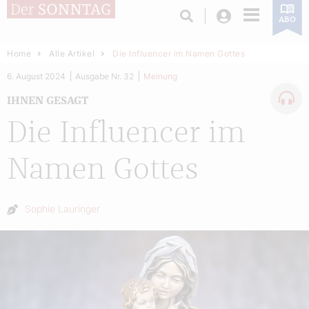
Login
ABO
Home
Alle Artikel
Die Influencer im Namen Gottes
6. August 2024
Ausgabe Nr. 32
Meinung
IHNEN GESAGT
Die Influencer im
Namen Gottes
Autor:
Sophie Lauringer