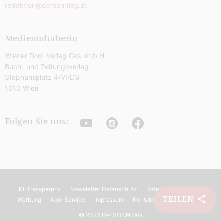
redaktion@dersonntag.at
Medieninhaberin
Wiener Dom-Verlag Ges. m.b.H.
Buch- und Zeitungsverlag
Stephansplatz 4/VI/DG
1010 Wien
Youtube
Instagram
Facebook
Folgen Sie uns:
KI-Transparenz
Newsletter Datenschutz
Datenschutz
AGB
TEILEN
Werbung
Abo-Service
Impressum
Kontakt
Barrierefreiheit
©
2022 Der SONNTAG