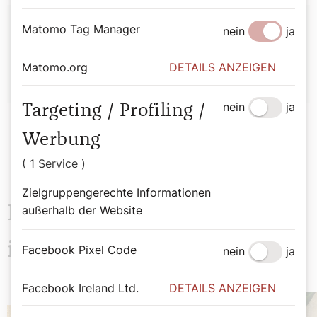
Autor:
Matomo Tag Manager
nein
ja
Sophie Lauringer
Matomo.org
DETAILS ANZEIGEN
nein
ja
Targeting / Profiling /
Werbung
( 1 Service )
Zielgruppengerechte Informationen
Das könnte Sie auch
außerhalb der Website
interessieren
Facebook Pixel Code
nein
ja
Facebook Ireland Ltd.
DETAILS ANZEIGEN