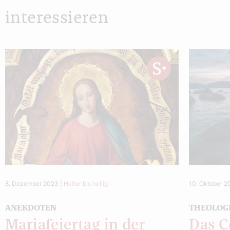
interessieren
8. Dezember 2023
|
Heiter bis heilig
10. Oktober 
ANEKDOTEN
THEOLOG
Mariafeiertag in der
Das 