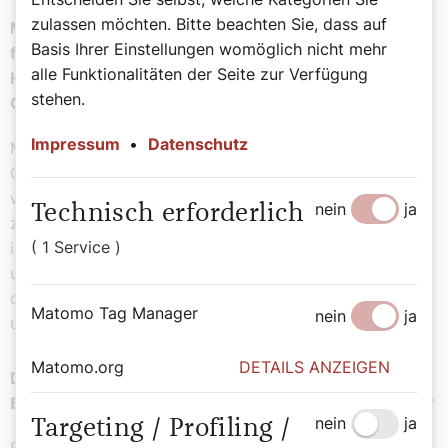
zulassen möchten. Bitte beachten Sie, dass auf
Maria ist laut dem Zweiten Vatikanischen Konzil (es
Basis Ihrer Einstellungen womöglich nicht mehr
fand von 1962 bis 1965 statt) „Zeichen der sicheren
alle Funktionalitäten der Seite zur Verfügung
Hoffnung und des Trostes“. Was heißt das für unser
stehen.
Christenleben?
Impressum
•
Datenschutz
Maria gehört auf unsere Seite, sie ist eine aus dem Volk
Gottes, sie ist zu einer zentralen Aufgabe berufenen
worden, vom Anfang ihres Lebens an. Aber diese Nähe
nein
ja
Technisch erforderlich
zu Gott und diese Berufung ist ein Geschenk, ist Gnade
( 1 Service )
im umfassenden Sinn. Weil sie eine von uns ist, weil sie
unseren Weg geht und gegangen ist, ist sie ein Zeichen
der sicheren Hoffnung, ist sie Trost auch in unserer Not
Matomo Tag Manager
nein
ja
und Bedrängnis.
Matomo.org
DETAILS ANZEIGEN
Die Orthodoxie nennt das Fest „Mariä Entschlafung“,
Entschlafung der allheiligen Gottesgebärerin. Warum?
nein
ja
Targeting / Profiling /
Es gibt auch in der westkirchlichen, lateinischen