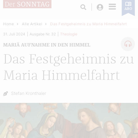
Login
ABO
Home
Alle Artikel
Das Festgeheimnis zu Maria Himmelfahrt
31. Juli 2024
Ausgabe Nr. 32
Theologie
MARIÄ AUFNAHME IN DEN HIMMEL
Das Festgeheimnis zu
Maria Himmelfahrt
Autor:
Stefan Kronthaler