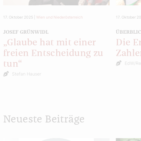
17. Oktober 2025
|
Wien und Niederösterreich
17. Oktober 2
JOSEF GRÜNWIDL
ÜBERBLI
„Glaube hat mit einer
Die E
freien Entscheidung zu
Zahle
tun“
EdW/R
Stefan Hauser
Neueste Beiträge