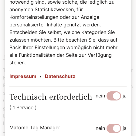
notwendig sind, sowie solche, die lediglich zu
Zur Wiener Kirchenprovinz gehören die Erzdiözese Wien
sowie die Diözesen Sankt Pölten, Eisenstadt und Linz. Zur
anonymen Statistikzwecken, für
Salzburger Kirchenprovinz gehören die Erzdiözese
Komforteinstellungen oder zur Anzeige
Salzburg sowie die Diözesen Graz-Seckau, Gurk-
personalisierter Inhalte genutzt werden.
Klagenfurt, Innsbruck und Feldkirch.
Entscheiden Sie selbst, welche Kategorien Sie
zulassen möchten. Bitte beachten Sie, dass auf
Basis Ihrer Einstellungen womöglich nicht mehr
alle Funktionalitäten der Seite zur Verfügung
Mystik statt Kulturchristentum
stehen.
Trotz aller Strukturfragen sieht Grünwidl die Zukunft der
Impressum
•
Datenschutz
Kirche nicht primär darin, sondern in der geistlichen
Erneuerung. Die Seelsorge brauche weniger Funktionäre,
sondern vielmehr „Mystikerinnen und Mystiker“, so sein
nein
ja
Technisch erforderlich
Credo. Wer kirchlich tätig sei, müsse zuerst das eigene
( 1 Service )
geistliche Leben pflegen. Menschen mit „abweichender
Lebensführung“ oder Glaubenszweifler sollten auf „ein
liebendes Herz“ treffen, und statt oberflächlichem
Matomo Tag Manager
nein
ja
„Kulturchristentum“ brauche es eine persönliche