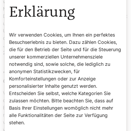
werden darf, sondern die sozialen Vollzüge des
Erklärung
Menschen zu dem gehören, was Kirche angehen sollte.
Diese Vollzüge jedoch ändern sich. Das hat man erkannt
und mit „Sozialwort 10+“ und „Sozialwort 20+“ zwei
Updates versucht. Es zeugt vom Zustand der
Wir verwenden Cookies, um Ihnen ein perfektes
christlichen Kirchen, dass das Resultat zum 10-Jahres-
Besuchserlebnis zu bieten. Dazu zählen Cookies,
Jubiläum nur eine schmale Broschüre war – und das
die für den Betrieb der Seite und für die Steuerung
2023er-Update-Projekt bis heute unabgeschlossen ist.
unserer kommerziellen Unternehmensziele
notwendig sind, sowie solche, die lediglich zu
„Bleibend aktuell“ bis zum "Anfang
anonymen Statistikzwecken, für
Komforteinstellungen oder zur Anzeige
der Nacht"
personalisierter Inhalte genutzt werden.
Vielleicht schaffen es junge Christen ja, das Projekt
Entscheiden Sie selbst, welche Kategorien Sie
dank der nun schulisch zu fördernden KI-Bildung zu
zulassen möchten. Bitte beachten Sie, dass auf
Ende zu bringen. Sie verstehen dann vielleicht nicht
Basis Ihrer Einstellungen womöglich nicht mehr
mehr die vielen Lehnwörter, die wir dem Latein
alle Funktionalitäten der Seite zur Verfügung
verdanken, aber wozu sollten sie die auch brauchen,
stehen.
wenn sie erstmals einen Campus betreten, dort die