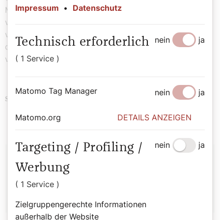
Impressum
•
Datenschutz
Mensa suchen und eine Mordsgaudi haben, weil sie
vielleicht gar Cannabis rauchen …? Sie können dann
vielleicht kein richtiges Deutsch mehr, aber wer braucht
nein
ja
Technisch erforderlich
das schon? Wo uns das hinführt? Am Ende des Tages
( 1 Service )
vermutlich an den Anfang der Nacht.
Matomo Tag Manager
nein
ja
Religion
Kinder
Soziales
Politik
Schlagwörter
Matomo.org
DETAILS ANZEIGEN
nein
ja
Targeting / Profiling /
Autor:
Werbung
Redaktion
( 1 Service )
Zielgruppengerechte Informationen
außerhalb der Website