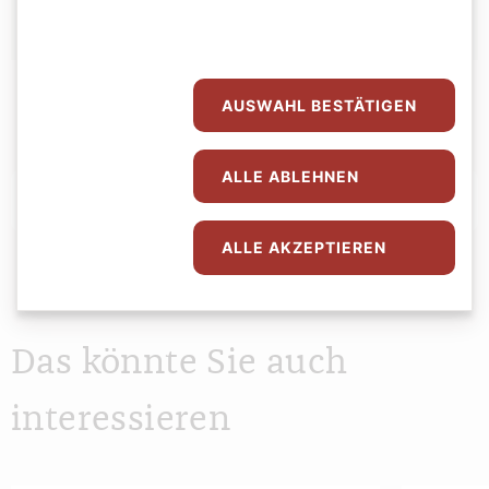
AUSWAHL BESTÄTIGEN
ALLE ABLEHNEN
Abspielen
0:00
0:00
ALLE AKZEPTIEREN
Das könnte Sie auch
interessieren