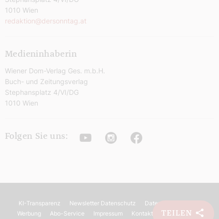
1010 Wien
redaktion@dersonntag.at
Medieninhaberin
Wiener Dom-Verlag Ges. m.b.H.
Buch- und Zeitungsverlag
Stephansplatz 4/VI/DG
1010 Wien
Youtube
Instagram
Facebook
Folgen Sie uns:
KI-Transparenz
Newsletter Datenschutz
Datenschutz
AGB
TEILEN
Werbung
Abo-Service
Impressum
Kontakt
Barrierefreiheit