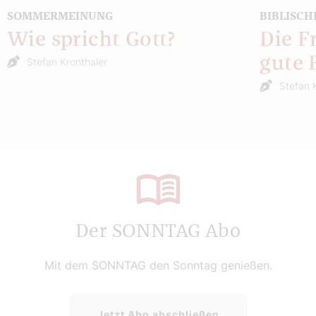
SOMMERMEINUNG
BIBLISCH
Wie spricht Gott?
Die F
gute 
Stefan Kronthaler
Stefan 
Der SONNTAG Abo
Mit dem SONNTAG den Sonntag genießen.
Jetzt Abo abschließen