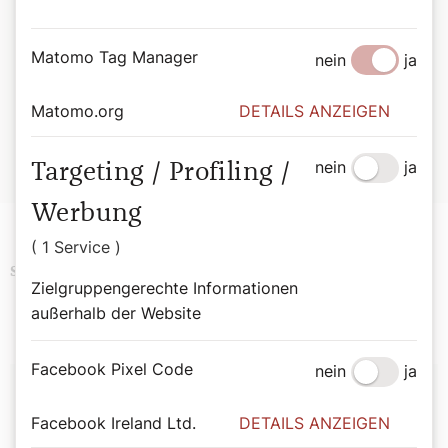
das Buch zur täglichen Inspirationsquelle.
Matomo Tag Manager
Bernadette Spitzer
nein
ja
Von Bischofsstab bis Besenstiel. Mit 365 Heiligen durchs
Jahr.
Matomo.org
DETAILS ANZEIGEN
Wiener Dom-Verlag.
ISBN: 978-3-85351-294-4
nein
ja
Erhältlich im
Webshop des Wiener Dom-Verlags
.
Targeting / Profiling /
Werbung
( 1 Service )
Podcast
Religion
Schlagwörter
Zielgruppengerechte Informationen
außerhalb der Website
Facebook Pixel Code
nein
ja
Autor:
Facebook Ireland Ltd.
DETAILS ANZEIGEN
Bernadette Spitzer