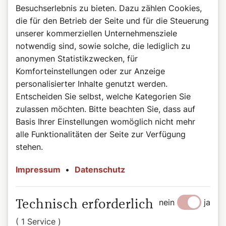
Besuchserlebnis zu bieten. Dazu zählen Cookies,
die für den Betrieb der Seite und für die Steuerung
unserer kommerziellen Unternehmensziele
notwendig sind, sowie solche, die lediglich zu
anonymen Statistikzwecken, für
©Wiener Dom-Verlag
Komforteinstellungen oder zur Anzeige
Das Buch zum Podcast
personalisierter Inhalte genutzt werden.
Heilige, das sind beeindruckende Persönlichkeiten auf
Entscheiden Sie selbst, welche Kategorien Sie
allen Kontinenten, in allen Jahrhunderten: Herrscher und
zulassen möchten. Bitte beachten Sie, dass auf
Sklaven, Brave und Aufmüpfige, Geistliche und Laien.
Basis Ihrer Einstellungen womöglich nicht mehr
Diese bunte Schar porträtiert Autorin Bernadette Spitzer
in kurzweilig-informativen Geschichten, wobei sie die
alle Funktionalitäten der Seite zur Verfügung
Besonderheit der jeweiligen Persönlichkeit treffend
stehen.
hervorkehrt. Sie übersetzt die teils sperrigen Quellen in
eine heutige Sprache und spart dabei nicht mit einem
Impressum
•
Datenschutz
Augenzwinkern. Die tägliche Auswahl dieser „Vorbilder“
reicht von in der breiten Öffentlichkeit weniger
bekannten, bis hin zu solchen, die erst vor kurzem heilig-
nein
ja
Technisch erforderlich
oder seliggesprochen wurden. Aufgefrischt durch
( 1 Service )
moderne Illustrationen und bemerkenswerte Zitate wird