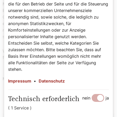
Mangel, weshalb die Gastfamilien die Mädchen und
die für den Betrieb der Seite und für die Steuerung
Buben liebevoll betreuten. Jahrzehnte später hat meine
unserer kommerziellen Unternehmensziele
Oma über eine Lokalzeitung in der dänischen Kleinstadt
notwendig sind, sowie solche, die lediglich zu
eine Annonce geschaltet. So kam sie wieder in Kontakt
anonymen Statistikzwecken, für
mit ihren ehemaligen Gastgeschwistern. Das war ihr
Komforteinstellungen oder zur Anzeige
sehr wertvoll, das habe ich als Kind schnell verstanden.
personalisierter Inhalte genutzt werden.
Entscheiden Sie selbst, welche Kategorien Sie
zulassen möchten. Bitte beachten Sie, dass auf
Wie schön, wenn Menschen immer wieder zueinander
Basis Ihrer Einstellungen womöglich nicht mehr
finden.
alle Funktionalitäten der Seite zur Verfügung
stehen.
Religion
Brauchtum
Senioren
Schlagwörter
Impressum
•
Datenschutz
Soziales
nein
ja
Technisch erforderlich
( 1 Service )
Autor: