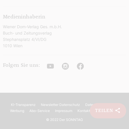
Medieninhaberin
Wiener Dom-Verlag Ges. m.b.H.
Buch- und Zeitungsverlag
Stephansplatz 4/VI/DG
1010 Wien
Youtube
Instagram
Facebook
Folgen Sie uns:
KI-Transparenz
Newsletter Datenschutz
Datenschutz
AGB
TEILEN
Werbung
Abo-Service
Impressum
Kontakt
Barrierefreiheit
©
2022 Der SONNTAG