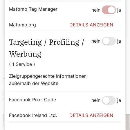
Matomo Tag Manager
nein
ja
Sophie Lauringer
Matomo.org
DETAILS ANZEIGEN
nein
ja
Targeting / Profiling /
Werbung
( 1 Service )
Zielgruppengerechte Informationen
Das könnte Sie auch
außerhalb der Website
interessieren
Facebook Pixel Code
nein
ja
Facebook Ireland Ltd.
DETAILS ANZEIGEN