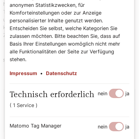
Niemand von uns weiß, was er angesichts von Qual und
anonymen Statistikzwecken, für
Tod empfinden würde. Aber dieses Erlebnis von Glück
Komforteinstellungen oder zur Anzeige
und Freude, die einem in der Not geschenkt werden
personalisierter Inhalte genutzt werden.
können – das ist eine leuchtende Botschaft in grauer
Entscheiden Sie selbst, welche Kategorien Sie
Zeit.
zulassen möchten. Bitte beachten Sie, dass auf
Basis Ihrer Einstellungen womöglich nicht mehr
alle Funktionalitäten der Seite zur Verfügung
stehen.
Bedeutende Päpste
Schlagwörter
Impressum
•
Datenschutz
Autor:
nein
ja
Technisch erforderlich
( 1 Service )
Michael Prüller
Matomo Tag Manager
nein
ja