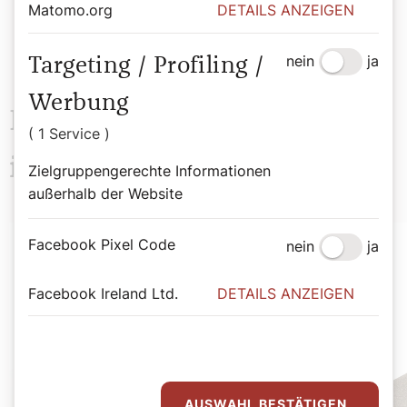
Matomo.org
DETAILS ANZEIGEN
nein
ja
Targeting / Profiling /
Werbung
Das könnte Sie auch
( 1 Service )
interessieren
Zielgruppengerechte Informationen
außerhalb der Website
Facebook Pixel Code
nein
ja
Facebook Ireland Ltd.
DETAILS ANZEIGEN
AUSWAHL BESTÄTIGEN