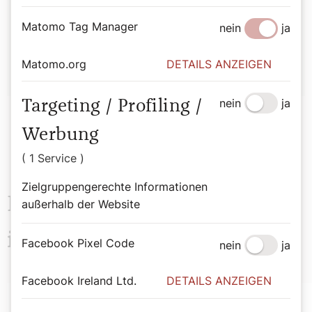
Autor:
Matomo Tag Manager
nein
ja
Michael Prüller
Matomo.org
DETAILS ANZEIGEN
nein
ja
Targeting / Profiling /
Werbung
( 1 Service )
Zielgruppengerechte Informationen
Das könnte Sie auch
außerhalb der Website
interessieren
Facebook Pixel Code
nein
ja
Facebook Ireland Ltd.
DETAILS ANZEIGEN