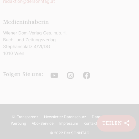
redaktion@dersonntag.at
Medieninhaberin
Wiener Dom-Verlag Ges. m.b.H.
Buch- und Zeitungsverlag
Stephansplatz 4/VI/DG
1010 Wien
Youtube
Instagram
Facebook
Folgen Sie uns:
KI-Transparenz
Newsletter Datenschutz
Datenschutz
AGB
TEILEN
Werbung
Abo-Service
Impressum
Kontakt
Barrierefreiheit
©
2022 Der SONNTAG