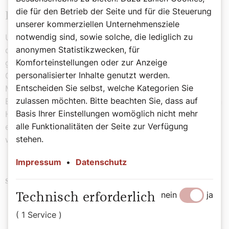
die für den Betrieb der Seite und für die Steuerung
Die Gottesfrage stand im Vordergrund
unserer kommerziellen Unternehmensziele
notwendig sind, sowie solche, die lediglich zu
Unser designierter Erzbischof, Josef Grünwidl, hat an
anonymen Statistikzwecken, für
diesem Abend die Gottesfrage in den Vordergrund
Komforteinstellungen oder zur Anzeige
gestellt: Wie kommen wir mit unserer Botschaft eines
personalisierter Inhalte genutzt werden.
Gottes, der als Person ansprechbar ist, zu den
Entscheiden Sie selbst, welche Kategorien Sie
Menschen, mit unsererem Freund Jesus Christus, dem
zulassen möchten. Bitte beachten Sie, dass auf
Erlöser? Über diese Frage gemeinsam und offen für den
Basis Ihrer Einstellungen womöglich nicht mehr
Heiligen Geist zu beraten – wieso habe ich mir
alle Funktionalitäten der Seite zur Verfügung
eigentlich eingebildet, dass das ein mühsamer Abend
stehen.
werden müsste?
Impressum
•
Datenschutz
Religion
Schlagwörter
nein
ja
Technisch erforderlich
( 1 Service )