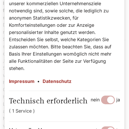
In Cyrill und Method wird die Osternachtsfeier um
unserer kommerziellen Unternehmensziele
fünf Uhr früh gefeiert. Fällt Ihnen das Aufstehen
notwendig sind, sowie solche, die lediglich zu
schwer?
anonymen Statistikzwecken, für
Das ist manchmal schon Hardcore. Einmal hatten wir
Komforteinstellungen oder zur Anzeige
noch dazu die Zeitumstellung in der Nacht und eine
personalisierter Inhalte genutzt werden.
Stunde weniger Schlaf. Ich stelle mir manchmal vor, was
Entscheiden Sie selbst, welche Kategorien Sie
sich die Leute wohl denken würden, wenn sie wüssten,
zulassen möchten. Bitte beachten Sie, dass auf
dass wir uns so früh auf den Weg in die Kirche machen.
Basis Ihrer Einstellungen womöglich nicht mehr
‚Die sind irre!‘ Aber dann in der Kirche von Stunde zu
alle Funktionalitäten der Seite zur Verfügung
Stunde den Morgen aufgehen zu sehen, ist
stehen.
wunderschön. Es wird über dem Kreuz immer heller und
Impressum
•
Datenschutz
heller – das ist das, was Maria Magdalena am
Ostermorgen erlebt hat, stelle ich mir vor. Sehr gerne
habe ich das Antwortlied auf die Exoduslesung, das
nein
ja
Technisch erforderlich
Lied der Mirjam, wo wir singen: ‚Mirjam, Mirjam, schlug
( 1 Service )
auf die Pauke‘. Da denke ich mir: Ja, es braucht
Menschen, die sich trauen, aufzustehen und zu
verkündigen.