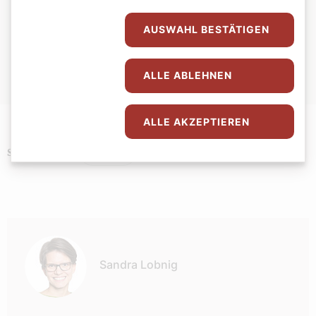
Wohnort:
Wien
Lebensmotto:
Gott hat einen Plan für uns.
AUSWAHL BESTÄTIGEN
Gott ist für mich:
mein Urgrund, mein Halt in schwierigen
Zeiten.
Sonntag bedeutet für mich:
In der Gemeinde Messe zu feiern
ALLE ABLEHNEN
und mit meiner Familie zusammen zu sein.
ALLE AKZEPTIEREN
Religion
Schlagwörter
Autor:
Sandra Lobnig