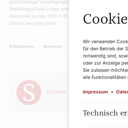
gleichnamige Vorgängerglocke stürzte 1945 als Folge 
Weltkriegsphase in das Innere des Stephansdoms herab 
Cookie
Pummerin wurde 1951 in St. Florian bei Linz vorrangig
Glocke neu gegossen.
Wir verwenden Cookie
Brauchtum
Schlagwörter
für den Betrieb der 
notwendig sind, sowi
oder zur Anzeige per
Sie zulassen möchten
Autor:
alle Funktionalitäten
Impressum
•
Date
KAP/Red
Technisch er