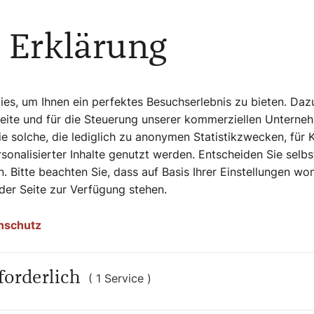
des verheerenden Brandes in der letzten
und zerschellte dort. Die jetzige
 Erklärung
 aus dem geborgenen Material der alten
s, um Ihnen ein perfektes Besuchserlebnis zu bieten. Daz
Seite und für die Steuerung unserer kommerziellen Unterne
e solche, die lediglich zu anonymen Statistikzwecken, für 
sonalisierter Inhalte genutzt werden. Entscheiden Sie selb
. Bitte beachten Sie, dass auf Basis Ihrer Einstellungen w
 der Seite zur Verfügung stehen.
nschutz
forderlich
( 1 Service )