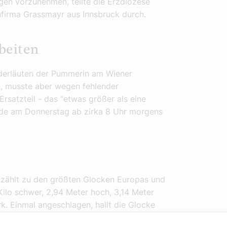
en vorzunehmen, teilte die Erzdiözese
nfirma Grassmayr aus Innsbruck durch.
beiten
derläuten der Pummerin am Wiener
, musste aber wegen fehlender
Ersatzteil - das "etwas größer als eine
erde am Donnerstag ab zirka 8 Uhr morgens
zählt zu den größten Glocken Europas und
Kilo schwer, 2,94 Meter hoch, 3,14 Meter
k. Einmal angeschlagen, hallt die Glocke
 hängt die Pummerin seit 1957. Die