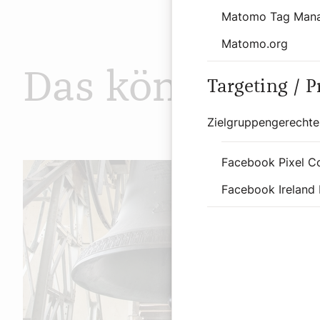
Matomo Tag Man
Matomo.org
Das könnte Sie
Targeting / 
Zielgruppengerechte
Facebook Pixel C
Facebook Ireland 