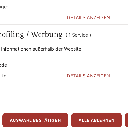
ager
DETAILS ANZEIGEN
 auch interessier
Profiling / Werbung
( 1 Service )
 Informationen außerhalb der Website
ode
Ltd.
DETAILS ANZEIGEN
AUSWAHL BESTÄTIGEN
ALLE ABLEHNEN