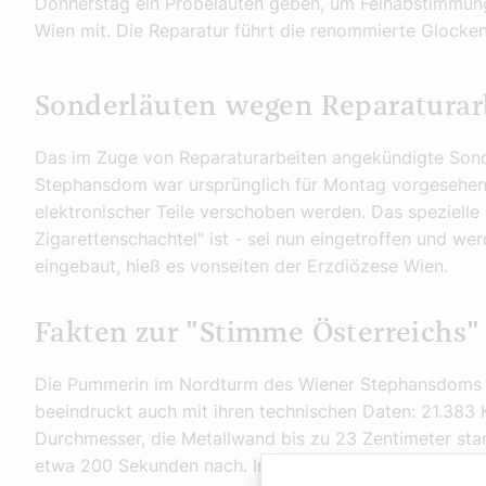
Donnerstag ein Probeläuten geben, um Feinabstimmung
Wien mit. Die Reparatur führt die renommierte Glocke
Sonderläuten wegen Reparaturar
Das im Zuge von Reparaturarbeiten angekündigte Son
Stephansdom war ursprünglich für Montag vorgesehen
elektronischer Teile verschoben werden. Das spezielle 
Zigarettenschachtel" ist - sei nun eingetroffen und w
eingebaut, hieß es vonseiten der Erzdiözese Wien.
Fakten zur "Stimme Österreichs"
Die Pummerin im Nordturm des Wiener Stephansdoms 
beeindruckt auch mit ihren technischen Daten: 21.383 
Durchmesser, die Metallwand bis zu 23 Zentimeter star
etwa 200 Sekunden nach. Im Nordturm von St. Stephan