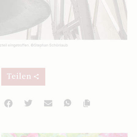
teil eingetroffen.
©Stephan Schönlaub
Teilen
Facebook
Twitter
Mail
WhatsApp
Url kopieren