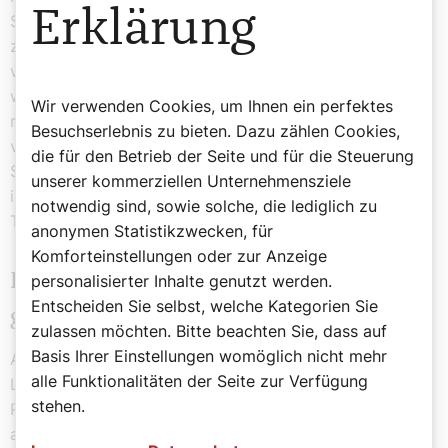
Erklärung
Schluss kommen wir alle zu einem Austausch
zusammen“, so Elisabeth Lederer. Da gehe es dann sehr
viel um Brauchtum, um Traditionen und wie sie gelebt
werden – länderspezifisch, aber eben auch
Wir verwenden Cookies, um Ihnen ein perfektes
religionsspezifisch. „Wir arbeiten dabei mit
Besuchserlebnis zu bieten. Dazu zählen Cookies,
verschiedenen Elementen – mit Spielen, mit
die für den Betrieb der Seite und für die Steuerung
Stilleübungen, mit verschiedenen Stationen. Für mich ist
unserer kommerziellen Unternehmensziele
immer wieder spannend, wie sehr man selbst in die
notwendig sind, sowie solche, die lediglich zu
Themenwelten eintaucht.“
anonymen Statistikzwecken, für
Komforteinstellungen oder zur Anzeige
Religionsunterricht: Wahrhaftig und
personalisierter Inhalte genutzt werden.
Entscheiden Sie selbst, welche Kategorien Sie
glaubwürdig
zulassen möchten. Bitte beachten Sie, dass auf
Basis Ihrer Einstellungen womöglich nicht mehr
Alle Themen, die behandelt werden, finden sich in den
alle Funktionalitäten der Seite zur Verfügung
Lehrplänen der mitarbeitenden Konfessionen und
stehen.
Religionen. „Wir machen es uns nicht einfach, lassen
auch nichts weg – die Gewichtung der Themen liegt