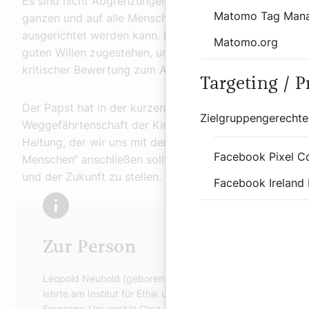
Es sind nicht Abgrenzungen, sondern Akzentsetzungen
Matomo Tag Man
ganzen und auf alle Menschen in den heutigen Verhältni
ausgerichtet werden kann. Die Zusammenarbeit mit all
Matomo.org
guten Willen zugestehen, und der Respekt vor den Lös
kritischer Bewertung zum Ausdruck bringt, sind dafür
Targeting / 
Der Papst hat in der kurzen Zeit seit seiner Wahl solche
Zielgruppengerechte
Weggefährtenschaft der Kirche mit den Menschen auf G
Haltung, der wir uns mit dem Motto „Leidenschaftlich 
Facebook Pixel C
Menschen“ anschließen sollten, in der Bereitschaft, un
und der Zukunft zu stellen.
Facebook Ireland 
Zur Person
Leopold Neuhold (geboren 1954) ist ein österreichischer rö
lehrte am Institut für Ethik und Gesellschaftslehre an der K
Franzens-Universität Graz, welchem er bis zu seiner Emerit