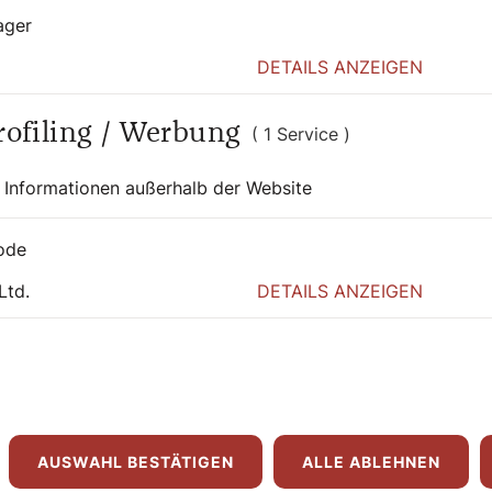
, mit denen der Weg der Kirche auf den
ager
ssen einer neuen industriellen Revolution
en Menschen, nicht nur denen, denen wir
DETAILS ANZEIGEN
ungsversuchen anderer, der sich auch in
 Wegmarken.
Profiling / Werbung
( 1 Service )
 schon gesetzt, in der Bereitschaft, sich in
 Informationen außerhalb der Website
ott und sein Reich hin zu begeben; einer
für den von Gott zum Heil berufenen
ode
s den Herausforderungen der heutigen Zeit
Ltd.
DETAILS ANZEIGEN
misch-katholischer Theologe und Ethiker. Er
AUSWAHL BESTÄTIGEN
ALLE ABLEHNEN
atholisch-Theologischen Fakultät der Karl-
ierung im Oktober 2019 als Leiter vorstand.