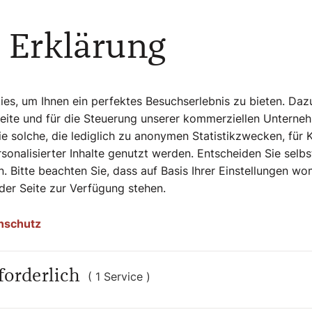
ng für seine eigene Position zu finden und
 Erklärung
en und damit einzubremsen.
ie Fortführung der Tradition, die mit der
s, um Ihnen ein perfektes Besuchserlebnis zu bieten. Daz
ich aber auch Aufforderung, die von Papst
Seite und für die Steuerung unserer kommerziellen Unterne
eschwisterlichkeit, des unbedingten
e solche, die lediglich zu anonymen Statistikzwecken, für 
ue Anführungszeichen, unter denen die
sonalisierter Inhalte genutzt werden. Entscheiden Sie selb
. Bitte beachten Sie, dass auf Basis Ihrer Einstellungen w
 der Seite zur Verfügung stehen.
e in der Systematik gelegenen
zu treffen. Diese sind aber so zu
nschutz
und Heil-Bringenden begangen werden
rechtler wird der neue Papst Strukturen
n kann und zu tun ist. Diese sind aber
forderlich
( 1 Service )
, sondern wegleitend.