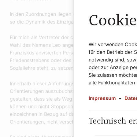
In den Zuordnungen liegen oft auch Versuche, Bestärku
Cookie
so die Dynamik des Einzigartigen auf sich hin zu lenk
Für mich als Vertreter der christlichen Soziallehre ist d
Wir verwenden Cookie
Wahl des Namens Leo angezeigt ist, ermunternd, zugle
für den Betrieb der 
Franziskus anvisierten Perspektiven der allgemeinen G
notwendig sind, sowi
Friedensstrebens oder des gemeinsamen Hauses als ne
oder zur Anzeige per
Soziallehre steht, zu setzen.
Sie zulassen möchten
alle Funktionalitäten
Innerhalb dieser Anführungszeichen gilt es nun aber di
Orientierungen auszubuchstabieren, auch Festlegungen 
Impressum
•
Date
gestalten, dass sie als Weg hin zum Not-Wendenden 
können und nicht Stoppschilder darstellen. Als Kirchen
einzeichnen in Bezug auf das, was konkret getan werde
Technisch er
Orientierungen, nicht verschließend, weil abschließend