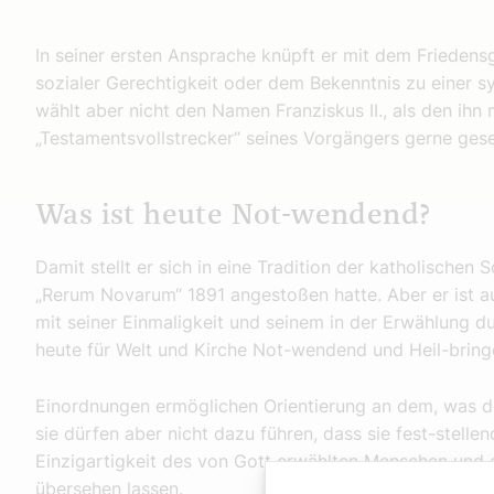
In seiner ersten Ansprache knüpft er mit dem Frieden
sozialer Gerechtigkeit oder dem Bekenntnis zu einer s
wählt aber nicht den Namen Franziskus II., als den ihn 
„Testamentsvollstrecker“ seines Vorgängers gerne gese
Was ist heute Not-wendend?
Damit stellt er sich in eine Tradition der katholischen S
„Rerum Novarum“ 1891 angestoßen hatte. Aber er ist auc
mit seiner Einmaligkeit und seinem in der Erwählung d
heute für Welt und Kirche Not-wendend und Heil-bringe
Einordnungen ermöglichen Orientierung an dem, was de
sie dürfen aber nicht dazu führen, dass sie fest-stelle
Einzigartigkeit des von Gott erwählten Menschen und d
übersehen lassen.