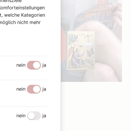
hmensziele
Komforteinstellungen
st, welche Kategorien
omöglich nicht mehr
nein
ja
Werbung
nein
ja
nein
ja