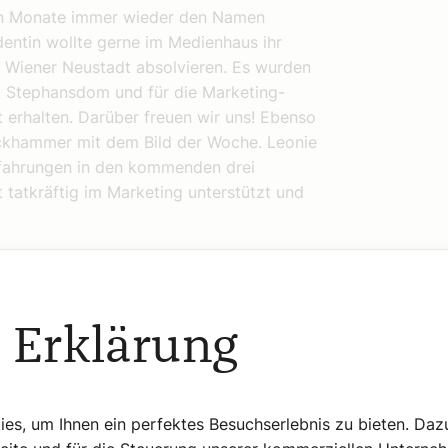
n Monate immer wieder den Namen
entin wollte gerne im Medienhaus ihr
FH Wiener Neustadt absolvieren. Es wurden
ik Stephansdom und für die Marketing-
ft erhalten. Darüber freuen wir uns! Ebenso
ockhammer mit dem Bild der Woche. Leonie
Erfahrungen in den kommenden drei
t tatkräftig im Marketing unterstützt und
cher Kapellmeister an der
 Erklärung
 anerkannter Kirchenmusiker. Er ist dem
l sind stets profund und lehrreich. Er
s, um Ihnen ein perfektes Besuchserlebnis zu bieten. Daz