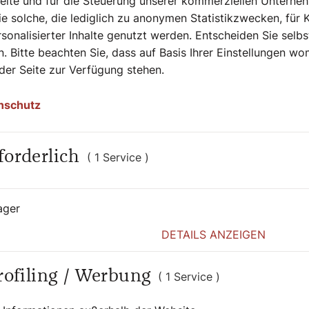
Seite und für die Steuerung unserer kommerziellen Unterne
e solche, die lediglich zu anonymen Statistikzwecken, für 
sonalisierter Inhalte genutzt werden. Entscheiden Sie selb
er Ausgabe nichts zum 70. Geburtstag von
. Bitte beachten Sie, dass auf Basis Ihrer Einstellungen w
m Nebensatz bei der „Guten Nachricht“ auf
 der Seite zur Verfügung stehen.
hat einen erfreulichen Grund: Kommende
„Himmel & Erde“
. Mit diesem Heft
nschutz
Wollen Sie diese Ausgabe kostenfrei
forderlich
( 1 Service )
ager
DETAILS ANZEIGEN
Profiling / Werbung
( 1 Service )