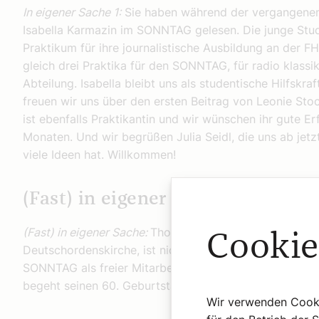
In eigener Sache 1:
Sie haben während der vergangene
Isabella Karmazin im SONNTAG gelesen. Die junge Stud
Praktikum für ihre journalistische Ausbildung an der 
gleich drei Praktika für den SONNTAG, für radio klass
Abteilung. Isabella bleibt uns als studentische Hilfskra
freuen wir uns über den ersten Beitrag von Leonie St
ist ebenfalls Praktikantin und wir wünschen ihr gute 
Monaten. Und wir begrüßen Julia Seidl, die uns ab jetz
viele Ideen hat. Willkommen!
(Fast) in eigener Sache:
(Fast) in eigener Sache:
Thomas Dolezal, Hochmeisterli
Cookie
Deutschordenskirche, ist nicht nur ein geschätzter und
SONNTAG als freier Mitarbeiter verbunden. Seine Artike
begeht seinen 60. Geburtstag! Ad multos annos!
Wir verwenden Cookie