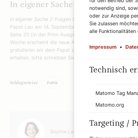
für den Betrieb der 
In eigener Sache 2:
notwendig sind, sowi
oder zur Anzeige per
In eigener Sache 2:
Fragen Sie sich, warum Sie in dies
Sie zulassen möchten
Papst Leo am 14. September entdecken – außer in eine
alle Funktionalitäten
Seite 20 (in der Print-Ausgabe vom 14.9. Anm.)? Das 
Woche erscheint die neue Ausgabe unseres
Magazins 
Impressum
•
Date
gratulieren wir dem Papst zu seinem runden Jubiläum. 
erhalten, bitte schreiben Sie an ▶
abo@dersonntag.at
Technisch er
Politik
Schlagwörter
Matomo Tag Man
Matomo.org
Autor:
Targeting / 
Sophie Lauringer