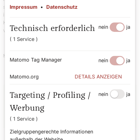
Impressum
•
Datenschutz
sehen aus wie Rosse, die zur Schlacht gerüstet sind; auf
ihren Köpfen tragen sie etwas, das goldschimmernden
Kränzen gleicht, und ihre Gesichter sind wie Gesichter
nein
ja
Technisch erforderlich
von Menschen.“
( 1 Service )
Bibel
Schlagwörter
Matomo Tag Manager
nein
ja
Matomo.org
DETAILS ANZEIGEN
Autor:
nein
ja
Targeting / Profiling /
Stefan Kronthaler
Werbung
( 1 Service )
Zielgruppengerechte Informationen
außerhalb der Website