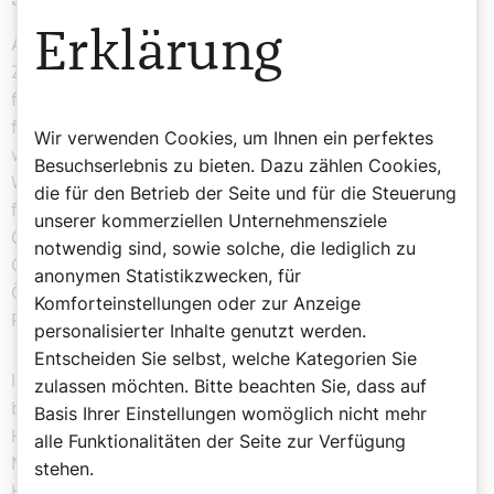
Erklärung
Auch der Prophet Nahum (3,15) verweist auf die Nicht-
Zählbarkeit dieser Tiere: „Dann wird das Feuer dich
fressen, wird das Schwert dich vertilgen, wird dich
fressen wie ein Heuschreckenschwarm. Werde zahlreich
Wir verwenden Cookies, um Ihnen ein perfektes
wie die Heuschrecken, zahlreich wie die
Besuchserlebnis zu bieten. Dazu zählen Cookies,
Wanderheuschrecken!“ Heuschrecken stehen auch für
die für den Betrieb der Seite und für die Steuerung
flächendeckende Vernichtung: „Ich vernichtete euer
unserer kommerziellen Unternehmensziele
Getreide durch Rost und Mehltau, ich verwüstete eure
notwendig sind, sowie solche, die lediglich zu
Gärten und Weinberge; eure Feigenbäume und eure
anonymen Statistikzwecken, für
Ölbäume fraßen die Heuschrecken kahl“, weiß der
Komforteinstellungen oder zur Anzeige
Prophet Amos (4,9).
personalisierter Inhalte genutzt werden.
Entscheiden Sie selbst, welche Kategorien Sie
Im Neuen Testament wird über Johannes den Täufer
zulassen möchten. Bitte beachten Sie, dass auf
berichtet (Matthäus 3,4): „Heuschrecken und wilder
Basis Ihrer Einstellungen womöglich nicht mehr
Honig waren seine Nahrung.“ Auch im letzten Buch des
alle Funktionalitäten der Seite zur Verfügung
Neuen Testaments, der Offenbarung (9,7), stehen die
stehen.
Heuschrecken für Negatives: „Und die Heuschrecken