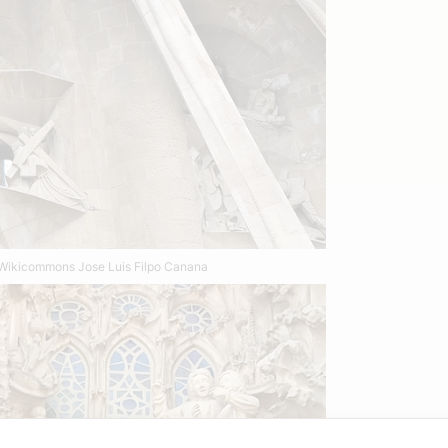
ikicommons Jose Luis Filpo Canana