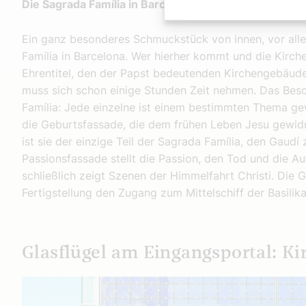
Die Sagrada Família in Barcelona: Geburt, Tod und He
Ein ganz besonderes Schmuckstück von innen, vor all
Família in Barcelona. Wer hierher kommt und die Kirche
Ehrentitel, den der Papst bedeutenden Kirchengebäuden
muss sich schon einige Stunden Zeit nehmen. Das Bes
Família: Jede einzelne ist einem bestimmten Thema gew
die Geburtsfassade, die dem frühen Leben Jesu gewid
ist sie der einzige Teil der Sagrada Família, den Gaudí 
Passionsfassade stellt die Passion, den Tod und die Au
schließlich zeigt Szenen der Himmelfahrt Christi. Die G
Fertigstellung den Zugang zum Mittelschiff der Basilik
Glasflügel am Eingangsportal: K