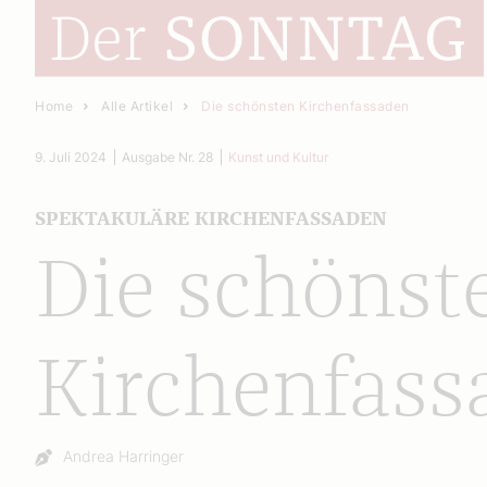
Home
Alle Artikel
Die schönsten Kirchenfassaden
9. Juli 2024
Ausgabe Nr. 28
Kunst und Kultur
SPEKTAKULÄRE KIRCHENFASSADEN
Die schönst
Kirchenfass
Autor:
Andrea Harringer