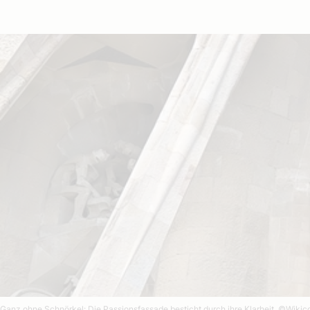
Ganz ohne Schnörkel: Die Passionsfassade besticht durch ihre Klarheit.
©Wikico