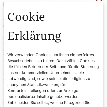
Indigene Bevölkerung in Argentinien
Cookie
In Jujuy, ganz im Norden des Landes, kam Hauswirth
mit der indigenen Bevölkerung, den Quechuas und
Aymaras, in Berührung. In starkem Kontrast zum
ländlichen Jujuy stand die nächste Station: In Córdoba,
Erklärung
der zweitgrößten Stadt Argentiniens, betreute er eine
riesige Stadtpfarre mit sieben Teilgemeinden, die
eigenständig von Laienteams geleitet werden. Padre
Wir verwenden Cookies, um Ihnen ein perfektes
Bernardo: „Die Pfarrentwicklung fand bei uns von den
Besuchserlebnis zu bieten. Dazu zählen Cookies,
Rändern ausgehend statt. Es gab damals Priester, die
die für den Betrieb der Seite und für die Steuerung
meinten, sie müssten alles allein machen. Die Leute
unserer kommerziellen Unternehmensziele
sollten alle in die ‚Zentrale‘ kommen. Wir hingegen
notwendig sind, sowie solche, die lediglich zu
bildeten Leute aus den Gemeinden aus, damit sie an
anonymen Statistikzwecken, für
ihren Orten Verantwortung übernehmen und
Komforteinstellungen oder zur Anzeige
eigenständig Gemeindegruppen und Gottesdienste
personalisierter Inhalte genutzt werden.
leiten konnten. Pfarre also nicht als Ort für religiöse
Entscheiden Sie selbst, welche Kategorien Sie
Dienstleistung, sondern als Gemeinschaft von