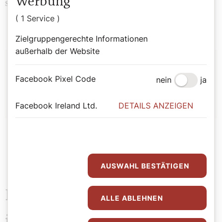
Werbung
Religion
Reisen
Schlagwörter
( 1 Service )
Zielgruppengerechte Informationen
außerhalb der Website
Autor:
Facebook Pixel Code
nein
ja
Christian Zettl
Facebook Ireland Ltd.
DETAILS ANZEIGEN
AUSWAHL BESTÄTIGEN
Das könnte Sie auch
ALLE ABLEHNEN
interessieren