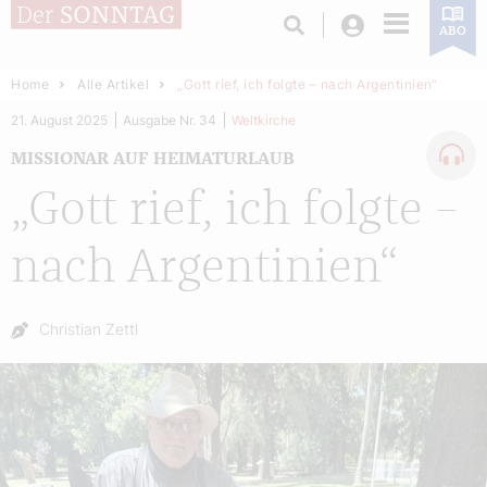
Login
ABO
Home
Alle Artikel
„Gott rief, ich folgte – nach Argentinien“
21. August 2025
Ausgabe Nr. 34
Weltkirche
MISSIONAR AUF HEIMATURLAUB
„Gott rief, ich folgte –
nach Argentinien“
Autor:
Christian Zettl