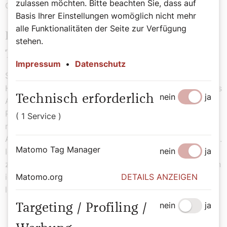
zulassen möchten. Bitte beachten Sie, dass auf
Gemeinschaften.“
Basis Ihrer Einstellungen womöglich nicht mehr
alle Funktionalitäten der Seite zur Verfügung
Pfarre in Argentinien mit neun
stehen.
Teilgemeinden
Impressum
•
Datenschutz
Seit 2011 lebt und wirkt Padre Bernardo in Argentiniens
Hauptstadt Buenos Aires, wo er mit zwei Mitbrüdern aus
nein
ja
Technisch erforderlich
Argentinien und Indonesien zusammenlebt und eine
Pfarre mit neun Teilgemeinden betreut. Eines ist sicher,
( 1 Service )
nachdem Padre Bernardo am 12. August wieder nach
Argentinien zurückgekehrt ist: „Ich bin jetzt 82 Jahre alt.
Matomo Tag Manager
nein
ja
Ich habe mich entschieden, auch im Alter in Argentinien
zu bleiben. Meine Leute hab’ ich drüben und für sie kann
Matomo.org
DETAILS ANZEIGEN
ich da sein. Das gibt mir Leben“, sagt der
leidenschaftliche Missionar.
nein
ja
Targeting / Profiling /