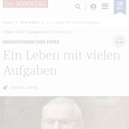
Login
ABO
Home
Alle Artikel
Ein Leben mit vielen Aufgaben
9. März 2023
Ausgabe Nr. 10
Meinung
MISSIONARISCHES HERZ
Ein Leben mit vielen
Aufgaben
Autor:
Sandra Lobnig