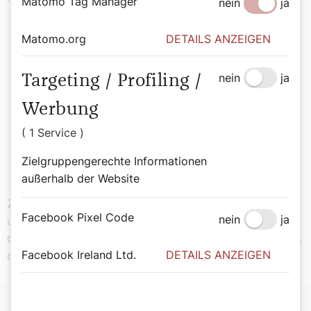
Matomo Tag Manager
nein
ja
Matomo.org
DETAILS ANZEIGEN
„Die Menschen in Argentinien haben
mir gezeigt, was ein Leben im Glauben
nein
ja
Targeting / Profiling /
alles schaffen kann. Gemeinschaft
Werbung
wurde immer großgeschrieben.“
( 1 Service )
Hans Ettl
Zielgruppengerechte Informationen
außerhalb der Website
Zweitens meine Freunde, Männer und Frauen, einige
Facebook Pixel Code
nein
ja
unter den Steylern, aber nicht ausschließlich. Und
drittens hat mir immer geholfen, dass mich die Aufgabe,
Facebook Ireland Ltd.
DETAILS ANZEIGEN
die ich hatte, immer mehr gefreut als belastet hat.