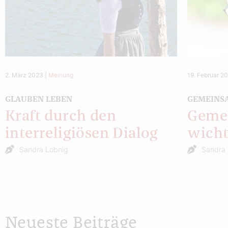
2. März 2023
|
Meinung
19. Februar 2
GLAUBEN LEBEN
GEMEINSA
Kraft durch den
Gemei
interreligiösen Dialog
wicht
Sandra Lobnig
Sandra 
Neueste Beiträge