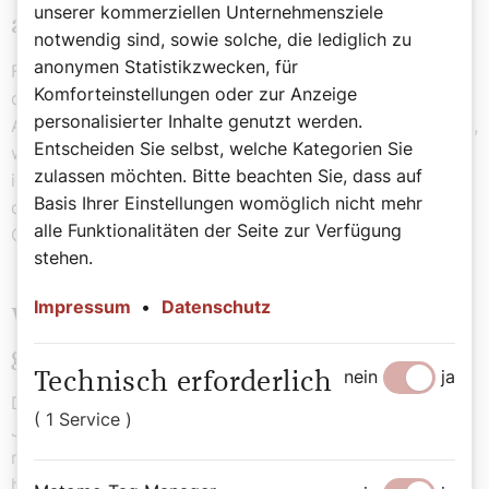
unserer kommerziellen Unternehmensziele
auf die Menschen?
notwendig sind, sowie solche, die lediglich zu
anonymen Statistikzwecken, für
Für mich war es immer schön, dass ich mich aufmachen
Komforteinstellungen oder zur Anzeige
durfte und neue Aufgaben bekommen habe. Wie
personalisierter Inhalte genutzt werden.
Abraham, der aufbrach, wusste ich auch oft nicht genau,
Entscheiden Sie selbst, welche Kategorien Sie
wo ich ankommen würde. Aber das machte nichts, weil
zulassen möchten. Bitte beachten Sie, dass auf
ich weiß, dass ich mit dem Herrn unterwegs bin. Der,
Basis Ihrer Einstellungen womöglich nicht mehr
der ich bin, bin ich als Steyler Missionar und
alle Funktionalitäten der Seite zur Verfügung
Ordensmann geworden.
stehen.
Impressum
•
Datenschutz
Wie bist du durch schwierige Zeiten
gekommen?
nein
ja
Technisch erforderlich
Drei Dinge waren mir immer wichtig: Erstens meine
( 1 Service )
Jesus-Beziehung. Gebet, Stille, Eucharistie. Jesus ist
mein guter Freund, sonst wäre ich nirgends
hingegangen.