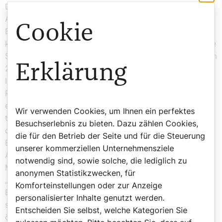
Deklassierte heute. Die „vorrangige Option für die
Armen“ – ein Motiv, das aus der lateinamerikanischen
Cookie
Bischofskonferenz stammt – wird von Leo bejaht. Die
kirchliche Soziallehre hat im 19. Jahrhundert die prekäre
Situation des Industrieproletariats thematisiert, sie ist im
Erklärung
20. Jahrhundert kontinuierlich fortgeschrieben worden.
Im Blick auf die wachsende Schere zwischen Arm und
Reich greift Leo die unter Ökonomen als unterkomplex
eingestufte Rede von der „Diktatur einer Wirtschaft, die
Wir verwenden Cookies, um Ihnen ein perfektes
tötet“ (Franziskus) auf. Warum stellt er nicht klar heraus,
Besuchserlebnis zu bieten. Dazu zählen Cookies,
dass die Marktwirtschaft überhaupt erst die
die für den Betrieb der Seite und für die Steuerung
Bedingungen geschaffen hat, das globale Problem der
unserer kommerziellen Unternehmensziele
Armut zu lösen, und votiert für eine soziale
notwendig sind, sowie solche, die lediglich zu
Marktwirtschaft, wie das Papst Johannes Paul II. in
anonymen Statistikzwecken, für
„Centesimus annus“ (1991) getan hat? Bei der
Komforteinstellungen oder zur Anzeige
Bekämpfung der Armut, das schärft „Dilexi te“ neu ein,
personalisierter Inhalte genutzt werden.
sind neben wirtschaftlichen auch politische, soziale und
Entscheiden Sie selbst, welche Kategorien Sie
ökologische Gesichtspunkte zu beachten.