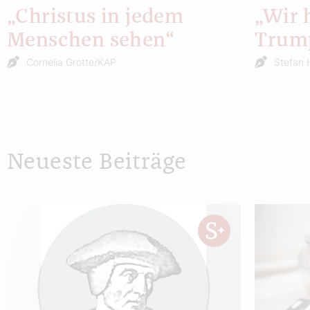
„Christus in jedem
„Wir 
Menschen sehen“
Trum
Cornelia Grotte/KAP
Stefan 
Neueste Beiträge