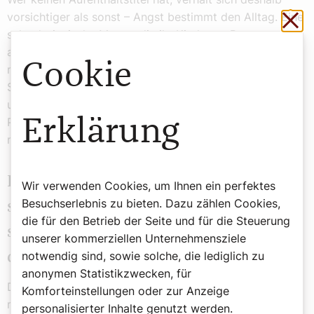
Sch
vorsichtiger als sonst – Angst bestimmt den Alltag. Eine
salvadorianische Mutter, die ihr Kind vom Pastor
adoptieren ließ, arbeitet nach eigenen Angaben nicht
Cookie
mehr. Sie vermeidet es gar, in die Nähe der Schule ihres
Sohnes zu kommen. Denn auch in Betrieben, Schulen
und Kindergärten finden derzeit Razzien statt. Laut
Erklärung
Pastor Rivas trauen sich etliche betroffene Familien
nicht einmal, an religiösen Aktivitäten teilzunehmen.
Die Situation vieler Migrantenkinder
Wir verwenden Cookies, um Ihnen ein perfektes
Besuchserlebnis zu bieten. Dazu zählen Cookies,
sei „traurig, bedauerlich und
die für den Betrieb der Seite und für die Steuerung
schmerzhaft“, mitunter auch „sehr
unserer kommerziellen Unternehmensziele
notwendig sind, sowie solche, die lediglich zu
chaotisch“
anonymen Statistikzwecken, für
Die Situation sei „traurig, bedauerlich und schmerzhaft“,
Komforteinstellungen oder zur Anzeige
mitunter auch „sehr chaotisch“, sagt er. Um die Kinder
personalisierter Inhalte genutzt werden.