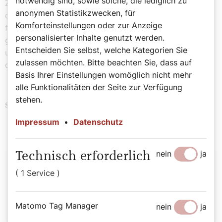
notwendig sind, sowie solche, die lediglich zu
Zeitrahmen, in dem eine Generation aufwächst und in
anonymen Statistikzwecken, für
dem wir zuerst erwachsen und dann älter wurden. Ich
Komforteinstellungen oder zur Anzeige
freue mich wieder auf einen besonderen Sonntag und
personalisierter Inhalte genutzt werden.
gratuliere allen Priesterjubilaren sehr herzlich und bitte
Entscheiden Sie selbst, welche Kategorien Sie
um Verständnis, dass ich in diesem Leitartikel nicht auf
zulassen möchten. Bitte beachten Sie, dass auf
den Missstand der fehlenden Frauenweihe hinweise.
Basis Ihrer Einstellungen womöglich nicht mehr
alle Funktionalitäten der Seite zur Verfügung
stehen.
Religion
Brauchtum
Schlagwörter
Impressum
•
Datenschutz
nein
ja
Technisch erforderlich
Autor:
( 1 Service )
Sophie Lauringer
Matomo Tag Manager
nein
ja