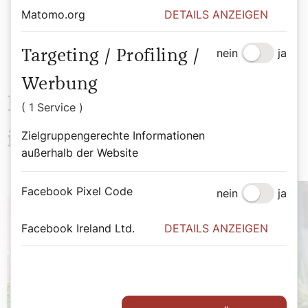
Matomo.org
DETAILS ANZEIGEN
nein
ja
Targeting / Profiling /
Werbung
Das könnte Sie auch
( 1 Service )
Zielgruppengerechte Informationen
interessieren
außerhalb der Website
Facebook Pixel Code
nein
ja
Facebook Ireland Ltd.
DETAILS ANZEIGEN