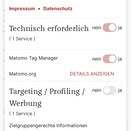
Impressum
•
Datenschutz
Hobbys:
Architektur, bildende Kunst, Komposition
Lieblingsspeise:
Rindfleisch, gekocht
nein
ja
Technisch erforderlich
Lieblingsbuch:
Ursula K. Le Guin, „Der Tag vor der
Revolution“
( 1 Service )
Lieblingsmusik:
Steve Reich, Music for 18 Musicians
Matomo Tag Manager
nein
ja
Primiz:
28. Juni um 9:30 Uhr: Sankt Elisabeth (Pfarre
Zur frohen Botschaft, Wien 4)
Matomo.org
DETAILS ANZEIGEN
Nachprimiz:
26. Juli um 18:00 Uhr: Sankt Anna (Wien
1)
nein
ja
Targeting / Profiling /
Werbung
Manuel Rennhofer
( 1 Service )
Zielgruppengerechte Informationen