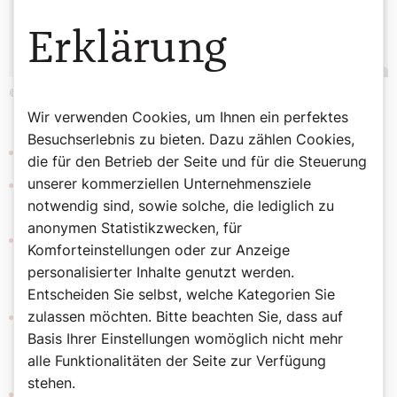
Erklärung
©Erzdiözese Wien/Stephan Schönlaub
Wir verwenden Cookies, um Ihnen ein perfektes
Besuchserlebnis zu bieten. Dazu zählen Cookies,
Geboren:
30. Juli 1969 in München/Bayern
die für den Betrieb der Seite und für die Steuerung
Diakonatsjahr:
Pflegeheim Floridsdorf und Pfarre
unserer kommerziellen Unternehmensziele
Jedlesee (Wien 21)
notwendig sind, sowie solche, die lediglich zu
anonymen Statistikzwecken, für
Ausbildung:
Studium Klassische Archäologie, Alte
Komforteinstellungen oder zur Anzeige
Geschichte und Philosophie; Studium Vergleichendes
personalisierter Inhalte genutzt werden.
Kanonisches Recht; Katholische Fachtheologie
Entscheiden Sie selbst, welche Kategorien Sie
Lieblingsbibelstelle:
„Wer sonst besiegt die Welt,
zulassen möchten. Bitte beachten Sie, dass auf
außer dem, der glaubt, dass Jesus der Sohn Gottes
Basis Ihrer Einstellungen womöglich nicht mehr
ist?“ (Erster Johannesbrief 5,5)
alle Funktionalitäten der Seite zur Verfügung
stehen.
Lieblingsheiliger:
Titus Brandsma (1881–1942)