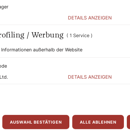
t ein großes Fasten: „Geh und ruf alle Juden
ager
 trinkt drei Tage und Nächte lang nichts!
“
DETAILS ANZEIGEN
chte
Profiling / Werbung
( 1 Service )
ch Jesus (laut Matthäusevangelium, Kapitel
 Informationen außerhalb der Website
eist in die Wüste geführt; dort sollte er
erzig Nächte gefastet hatte, hungerte ihn.“
ode
 Vers 14) darauf aufmerksam gemacht, dass
Ltd.
DETAILS ANZEIGEN
Johannes zu ihm und sagten: Warum fasten
en?“ Jesus gibt eine klare Antwort
nen denndie Hochzeitsgäste fasten, solange
ihnen ist, können sie nicht fasten. Es
gam weggenommen sein; dann werden sie
AUSWAHL BESTÄTIGEN
ALLE ABLEHNEN