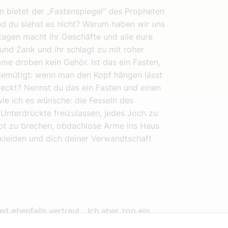
n bietet der „Fastenspiegel“ des Propheten
und du siehst es nicht? Warum haben wir uns
tagen macht ihr Geschäfte und alle eure
it und Zank und ihr schlagt zu mit roher
imme droben kein Gehör. Ist das ein Fasten,
demütigt: wenn man den Kopf hängen lässt
eckt? Nennst du das ein Fasten und einen
wie ich es wünsche: die Fesseln des
 Unterdrückte freizulassen, jedes Joch zu
rot zu brechen, obdachlose Arme ins Haus
kleiden und dich deiner Verwandtschaft
t ebenfalls vertraut. „Ich aber zog ein
t Fasten. Nun kehre mein Gebet zurück in