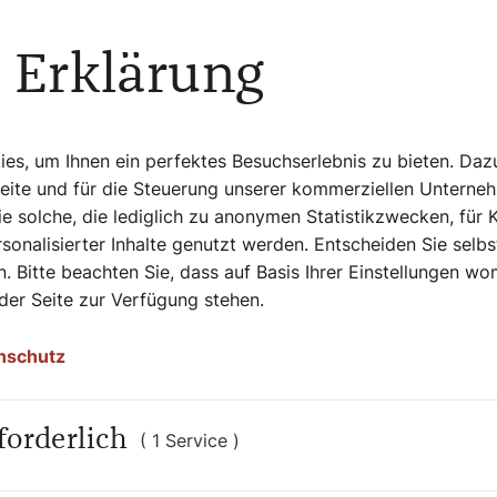
r im Psalm 109, Vers 24: „Mir wanken die
r.“ Die Betenden klagen laut Psalm 69,
 Erklärung
r nur Verhöhnung.“
s, um Ihnen ein perfektes Besuchserlebnis zu bieten. Daz
Seite und für die Steuerung unserer kommerziellen Unterne
 Religionsgeschichte des alten Israel. „Ich
e solche, die lediglich zu anonymen Statistikzwecken, für 
Gebet und Flehen, bei Fasten in Sack und
sonalisierter Inhalte genutzt werden. Entscheiden Sie selb
Kapitel 9, Vers 3). Das Buch Nehemia
. Bitte beachten Sie, dass auf Basis Ihrer Einstellungen w
: „Am vierundzwanzigsten Tag dieses
 der Seite zur Verfügung stehen.
n, in Bußgewänder gehüllt und das Haupt
Jona (Kapitel 3, Vers 5): „Und die Leute
nschutz
nd alle, Groß und Klein, zogen Bußgewänder
„Ordnet ein heiliges Fasten an, ruft einen
Bewohner des Landes beim Haus des HERRN,
forderlich
( 1 Service )
h Joel (Kapitel 1, Vers 14). Joel (Kapitel
ttesdienst