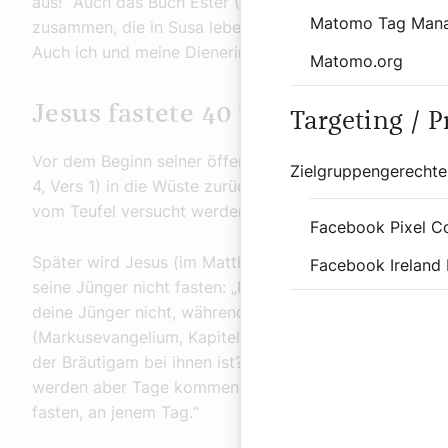
aus!“ Auch das Buch Ester (Kapitel 4, Vers 16) schilder
Matomo Tag Man
zusammen, die in Susa leben. Fastet für mich! Esst und
Auch ich und meine Dienerinnen wollen ebenso fasten.
Matomo.org
Jesus fastete 40 Tage und 40 Nä
Targeting / 
Vor dem Beginn seiner öffentlichen Wirksamkeit zog si
Zielgruppengerechte
4, Vers 1) in die Wüste zurück: „Dann wurde Jesus vom G
vom Teufel versucht werden. Als er vierzig Tage und vi
Facebook Pixel C
Später wird Jesus (im Matthäusevangelium, Kapitel 9,
Facebook Ireland 
seine Jünger nicht fasten: „Da kamen die Jünger des 
deine Jünger nicht, während wir und die Pharisäer fast
(Markusevangelium, Kapitel 2, Verse 19 und 20): „Kön
der Bräutigam bei ihnen ist? Solange der Bräutigam bei 
werden aber Tage kommen, da wird ihnen der Bräuti
fasten, an jenem Tag.“