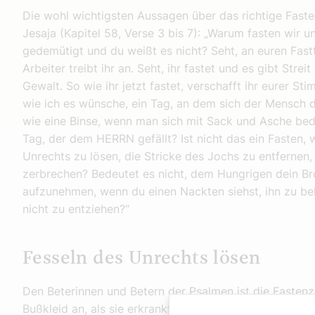
Die wohl wichtigsten Aussagen über das richtige Faste
Jesaja (Kapitel 58, Verse 3 bis 7): „Warum fasten wir 
gedemütigt und du weißt es nicht? Seht, an euren Fast
Arbeiter treibt ihr an. Seht, ihr fastet und es gibt Stre
Gewalt. So wie ihr jetzt fastet, verschafft ihr eurer St
wie ich es wünsche, ein Tag, an dem sich der Mensch 
wie eine Binse, wenn man sich mit Sack und Asche bed
Tag, der dem HERRN gefällt? Ist nicht das ein Fasten, 
Unrechts zu lösen, die Stricke des Jochs zu entfernen,
zerbrechen? Bedeutet es nicht, dem Hungrigen dein B
aufzunehmen, wenn du einen Nackten siehst, ihn zu be
nicht zu entziehen?“
Fesseln des Unrechts lösen
Den Beterinnen und Betern der Psalmen ist die Fastenzei
Bußkleid an, als sie erkrankten, und quälte mich ab mi