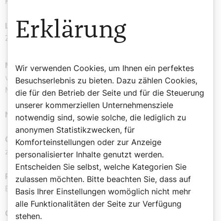
Karfreitag.
Erklärung
L wie Leibfeindlichkeit:
bewusste Körperübung,
Züchtigung bis Kasteiung.
M wie Martin:
Weil sein Gedenktag auf den letzten Tag
Wir verwenden Cookies, um Ihnen ein perfektes
vor der vorweihnachtlichen Fastenzeit fiel, wurde am
Besuchserlebnis zu bieten. Dazu zählen Cookies,
Martinstag noch einmal richtig geschlemmt.
die für den Betrieb der Seite und für die Steuerung
unserer kommerziellen Unternehmensziele
N wie Nüchternheit:
ohne Frühstück oder ernsthaft.
notwendig sind, sowie solche, die lediglich zu
anonymen Statistikzwecken, für
O wie Orthodoxie:
Gläubige sind zweimal die Woche
Komforteinstellungen oder zur Anzeige
zum Fasten ermuntert, am Mittwoch und am Freitag.
personalisierter Inhalte genutzt werden.
Entscheiden Sie selbst, welche Kategorien Sie
P wie Prophetisches Fasten:
Vorbereitung einer
zulassen möchten. Bitte beachten Sie, dass auf
Begegnung mit dem Göttlichen.
Basis Ihrer Einstellungen womöglich nicht mehr
alle Funktionalitäten der Seite zur Verfügung
Q wie Quadragese:
lateinisch für „40 Tage“, die Dauer
stehen.