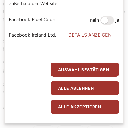
außerhalb der Website
W wie Wurstessen, Zürcher:
1522 verstieß Christoph
Froschauer im Beisein mehrerer Geistlicher demonstrativ
gegen das geltende Abstinenzgebot.
Facebook Pixel Code
nein
ja
Facebook Ireland Ltd.
DETAILS ANZEIGEN
X wie Xanthippe:
Die Ehefrau des Philosophen Sokrates
hatte oft üble Laune.
Y wie Yoga:
Die indischstämmige Lehre empfiehlt
AUSWAHL BESTÄTIGEN
geistige und körperliche Übungen.
Z wie Zeit:
ganz modern: Intervallfasten – aus
ALLE ABLEHNEN
diätetischen, nicht religiösen Gründen.
ALLE AKZEPTIEREN
Der Kommentar drückt die persönliche Meinung aus!