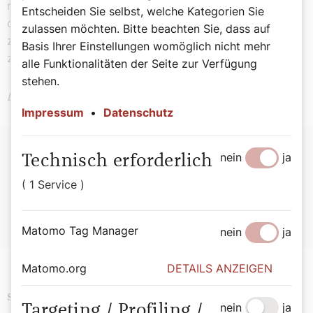
nachzufolgen, bedeutet für mich, Gutes tun zu wollen,
Entscheiden Sie selbst, welche Kategorien Sie
die Frohe Botschaft zu verbreiten und dabei unterwegs
zulassen möchten. Bitte beachten Sie, dass auf
zu verschiedensten Menschen zu sein und ihnen Freude
Basis Ihrer Einstellungen womöglich nicht mehr
zu bereiten.
alle Funktionalitäten der Seite zur Verfügung
stehen.
Der Kommentar drückt ihre persönliche Meinung aus.
Impressum
•
Datenschutz
nein
ja
Technisch erforderlich
Zur Person:
( 1 Service )
Klara Pernsteiner
(22) ist Studentin, Pfarrgemeinderätin für
Jugend und Leiterin der Sternsingeraktion in der Pfarre Maria-
Drei-Kirchen in Wien Landstraße.
Matomo Tag Manager
nein
ja
Matomo.org
DETAILS ANZEIGEN
Religion
Weihnachten
Brauchtum
Schlagwörter
nein
ja
Targeting / Profiling /