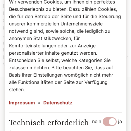
Wir verwenden Cookies, um Ihnen ein perfektes
Betreuung, um die erlittenen Traumata zu verarbeiten.
Besuchserlebnis zu bieten. Dazu zählen Cookies,
Die Mädchen erhalten zudem Berufsausbildung und ein
die für den Betrieb der Seite und für die Steuerung
Startkapital, um sich eine eigene Existenz aufbauen zu
unserer kommerziellen Unternehmensziele
können.
notwendig sind, sowie solche, die lediglich zu
„Wenn wir zusammenarbeiten, können wir eine
anonymen Statistikzwecken, für
gerechtere Welt für alle schaffen. Es ist die Haltung des
Komforteinstellungen oder zur Anzeige
Herzens für die Anderen, die wirklich Veränderung
personalisierter Inhalte genutzt werden.
bewirken kann“, so Schwester Anthonia von Opportunity
Entscheiden Sie selbst, welche Kategorien Sie
Village Nepal.
zulassen möchten. Bitte beachten Sie, dass auf
Basis Ihrer Einstellungen womöglich nicht mehr
alle Funktionalitäten der Seite zur Verfügung
stehen.
Sternsingen 2025: Gemeinsam Gutes
Impressum
•
Datenschutz
tun
540 Millionen Euro haben Generationen von Sternsingerinnen
nein
ja
Technisch erforderlich
und Sternsingern seit 1954 gesammelt. Im vergangenen Jahr
kam eine Rekordsumme von 19,5 Millionen Euro zusammen.