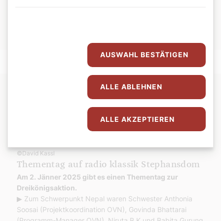
aufbauen.
Spenden über das Konto der DKA, IBAN: AT23 6000 0000
9300 0330 oder online unter ▸
sternsingen.at/spenden
AUSWAHL BESTÄTIGEN
ALLE ABLEHNEN
ALLE AKZEPTIEREN
©David Kassl
Thementag auf radio klassik Stephansdom
Am 2. Jänner 2025 gibt es einen Thementag zur
Dreikönigsaktion.
▶ Zum Schwerpunkt Nepal waren Schwester Anthonia
Soosai (Projektkoordination OVN), Govinda Bhattarai
(Programm-Manager OVN), Niruta B K und Babita Gurung