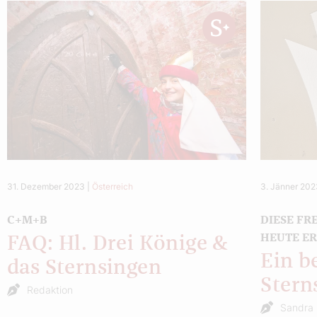
31. Dezember 2023
|
Österreich
3. Jänner 20
C+M+B
DIESE FR
HEUTE E
FAQ: Hl. Drei Könige &
Ein b
das Sternsingen
Stern
Redaktion
Sandra 