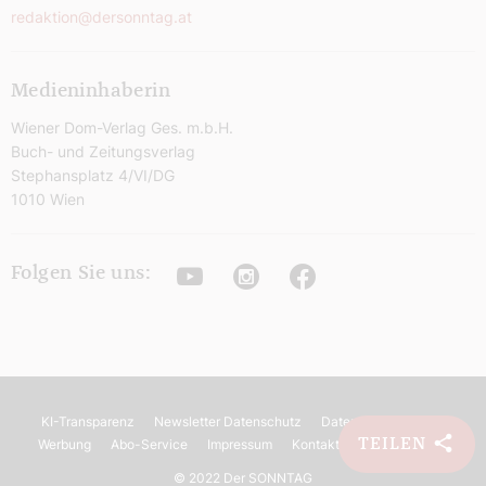
redaktion@dersonntag.at
Medieninhaberin
Wiener Dom-Verlag Ges. m.b.H.
Buch- und Zeitungsverlag
Stephansplatz 4/VI/DG
1010 Wien
Youtube
Instagram
Facebook
Folgen Sie uns:
KI-Transparenz
Newsletter Datenschutz
Datenschutz
AGB
TEILEN
Werbung
Abo-Service
Impressum
Kontakt
Barrierefreiheit
©
2022 Der SONNTAG