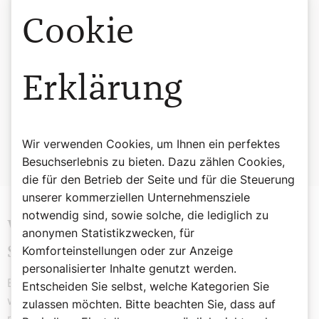
Des Gotteskindes Frieden
Cookie
kehre ein in euer Haus!
Es schütte Glück und Segen
auf eure Häupter aus!
Erklärung
Gesundheit mög’s euch geben
recht viel für’s ganze Leben,
bis daß wir kommen
glückselig einst zusammen
Wir verwenden Cookies, um Ihnen ein perfektes
– in Gloria Die Patris –
im Himmel oben. Amen!
Besuchserlebnis zu bieten. Dazu zählen Cookies,
die für den Betrieb der Seite und für die Steuerung
unserer kommerziellen Unternehmensziele
notwendig sind, sowie solche, die lediglich zu
Wir Sternsinger waren „Freuden- und
anonymen Statistikzwecken, für
Komforteinstellungen oder zur Anzeige
Segenbringer“
personalisierter Inhalte genutzt werden.
Es war schon ein stimmungsvolles Bild, wenn in diesen
Entscheiden Sie selbst, welche Kategorien Sie
winterlich dämmernden Tagen zu Dreikönig die kleine
zulassen möchten. Bitte beachten Sie, dass auf
malerische Gruppe der Sternsinger mit ihrem goldenen