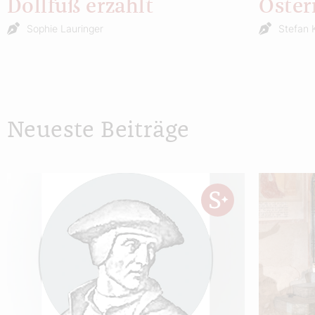
Dollfuß erzählt
Öster
Sophie Lauringer
Stefan 
Neueste Beiträge