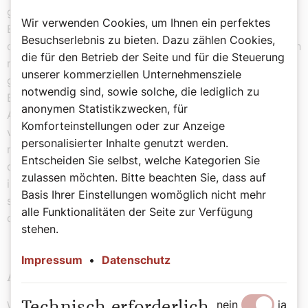
getroffen. Der Bundeskanzler erlag gegen 15:45 Uhr im
Wir verwenden Cookies, um Ihnen ein perfektes
Bundeskanzleramt seiner tödlichen Verletzung. Er starb
Besuchserlebnis zu bieten. Dazu zählen Cookies,
ohne jegliche ärztliche Hilfe. Die Putschisten waren auch
die für den Betrieb der Seite und für die Steuerung
nicht bereit, einen Priester rufen zu lassen, obwohl der
unserer kommerziellen Unternehmensziele
gläubige Katholik Dollfuß um einen solchen geistlichen
notwendig sind, sowie solche, die lediglich zu
Beistand gebeten hatte. Bei der Obduktion – noch am
anonymen Statistikzwecken, für
Abend des 25. Juli – stellte sich heraus, dass Dollfuß
Komforteinstellungen oder zur Anzeige
von zwei Kugeln getroffen worden war. Bis heute ist
personalisierter Inhalte genutzt werden.
nicht klar und umstritten, wer den zweiten Schuss auf
Entscheiden Sie selbst, welche Kategorien Sie
den sterbenden Bundeskanzler abgegeben hat. Faktum
zulassen möchten. Bitte beachten Sie, dass auf
ist: Es kann nur einer der Putschisten gewesen sein, die
Basis Ihrer Einstellungen womöglich nicht mehr
sich im Bundeskanzleramt befanden, also ein Mitglied
alle Funktionalitäten der Seite zur Verfügung
der nationalsozialistischen Schutzstaffel-Standarte 89.
stehen.
Impressum
•
Datenschutz
Auch der Radiosender wurde besetzt
nein
ja
Während ein Teil der Putschisten in Wien das