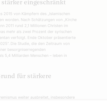
 stärker eingeschränkt
gs 2015 von Kämpfern des „Islamischen
lten worden. Nach Schätzungen von „Kirche
nn 2011 rund 2,1 Millionen Christen im
was mehr als zwei Prozent der syrischen
entan verfolgt. Ende Oktober präsentierte
2025“.
Die Studie, die den Zeitraum von
iner besorgniserregenden
ls 5,4 Milliarden Menschen – leben in
rund für stärkere
tremismus weiter ausbreitet, insbesondere
d für Verfolgung, in weiteren 10 Ländern