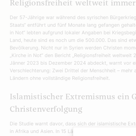
Religionsfreiheit weltweit immer
Der 57-Jährige war während des syrischen Bürgerkrie
Staats“ entführt und fünf Monate lang gefangen geha
in Not“ lebten aufgrund lokaler Angaben bei Kriegsbegi
Land, heute sind es noch um die 500.000. Das sind et
Bevölkerung. Nicht nur in Syrien werden Christen mom
„Kirche in Not“ den Bericht „Religionsfreiheit weltweit 
Jänner 2023 bis Dezember 2024 abdeckt, warnt vor e
Verschlechterung: Zwei Drittel der Menschheit – mehr a
Ländern ohne vollständige Religionsfreiheit.
Islamistischer Extremismus ein G
Christenverfolgung
Die Studie warnt davor, dass sich der islamistische Ex
in Afrika und Asien. In 15 Ländern sei er der Hauptgrun