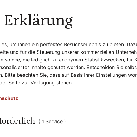
ischer Gewalt sei die Sahelzone, in der
SP) und JNIM den Tod von
 Erklärung
ionen und die Zerstörung Hunderter
heiten und Religionsfreiheit bei „Kirche in
s, um Ihnen ein perfektes Besuchserlebnis zu bieten. Daz
Zentralafrika und im Nahen Osten spielt der
Seite und für die Steuerung unserer kommerziellen Unterne
ung – eine zentrale Rolle bei der
e solche, die lediglich zu anonymen Statistikzwecken, für 
, Burkina Faso oder Mosambik greifen
sonalisierter Inhalte genutzt werden. Entscheiden Sie selb
lt christliche Dörfer an, zerstören
. Bitte beachten Sie, dass auf Basis Ihrer Einstellungen w
 im Jemen oder in Syrien, sind Christen
 der Seite zur Verfügung stehen.
ng oder staatlicher Repression betroffen,
sche Gruppen, wodurch die Lage für
nschutz
eg von radikalen islamischen Gruppierungen
forderlich
( 1 Service )
 in Afrika: „Ich denke, dass die starke
ern in den letzten Jahren darauf