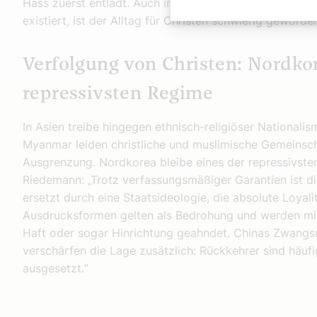
Hass zuerst entlädt. Auch in Staaten, in denen der fu
existiert, ist der Alltag für Christen schwierig geworde
Verfolgung von Christen: Nordkor
repressivsten Regime
In Asien treibe hingegen ethnisch-religiöser Nationali
Myanmar leiden christliche und muslimische Gemeinscha
Ausgrenzung. Nordkorea bleibe eines der repressivste
Riedemann: „Trotz verfassungsmäßiger Garantien ist die
ersetzt durch eine Staatsideologie, die absolute Loyali
Ausdrucksformen gelten als Bedrohung und werden mit 
Haft oder sogar Hinrichtung geahndet. Chinas Zwangs
verschärfen die Lage zusätzlich: Rückkehrer sind häu
ausgesetzt.“