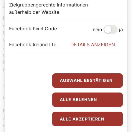
Zielgruppengerechte Informationen
Ländern betrachtet?
außerhalb der Website
Heine-Geldern:
Das ist sehr verschieden. Nehmen Sie
den Iran. Dort gibt es eine sehr anerkannte christliche
Facebook Pixel Code
nein
ja
Minderheit, die armenisch apostolische Kirche. Die darf
weitgehend ihre Religion ausüben. Was sie und auch
Facebook Ireland Ltd.
DETAILS ANZEIGEN
andere christliche Konfessionen nicht dürfen, ist zu
missionieren. Daher ist es für uns fast unmöglich,
Projekte im Iran zu machen, weil das ein Hinweis auf
Missionstätigkeit oder pastorale Tätigkeit sein würde.
AUSWAHL BESTÄTIGEN
Welche regionalen Problemzonen für
Christen tun sich auf?
ALLE ABLEHNEN
Heine-Geldern:
Eine kommende ist die Sahelzone
Afrikas. Diese wird zu wenig wahrgenommen. Es gibt
ALLE AKZEPTIEREN
eine Verschärfung der religiösen Situation, in Ländern