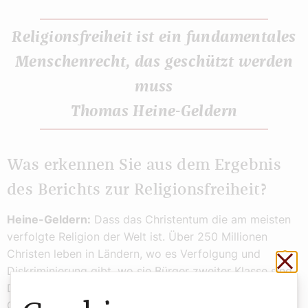
Religionsfreiheit ist ein fundamentales
Menschenrecht, das geschützt werden
muss
Thomas Heine-Geldern
Was erkennen Sie aus dem Ergebnis
des Berichts zur Religionsfreiheit?
Heine-Geldern:
Dass das Christentum die am meisten
verfolgte Religion der Welt ist. Über 250 Millionen
Christen leben in Ländern, wo es Verfolgung und
Sch
Diskriminierung gibt, wo sie Bürger zweiter Klasse sind.
Das aufzuzeigen, ist unsere Aufgabe. Nicht um den
Graben zu vertiefen und Hass und Zwiespalt zu sehen,