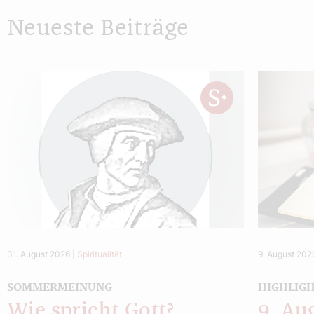
Neueste Beiträge
31. August 2026
|
Spiritualität
9. August 202
SOMMERMEINUNG
HIGHLIG
Wie spricht Gott?
9. Au