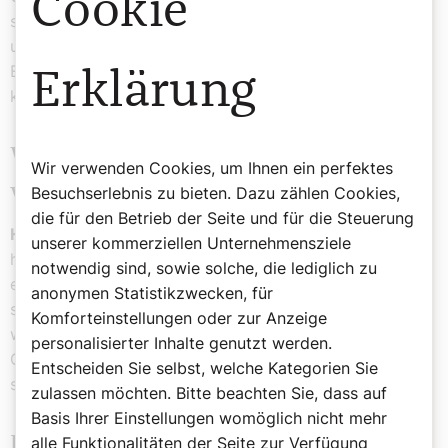
Cookie
sondern um diesen Menschen eine Stimme zu verleihen
und ihnen die Möglichkeit zu geben, auch bei
Entscheidungsträgern der EU oder der UNO zu Wort zu
Erklärung
kommen.
Warum sind Christen die am meisten
Wir verwenden Cookies, um Ihnen ein perfektes
verfolgte Religionsgemeinschaft?
Besuchserlebnis zu bieten. Dazu zählen Cookies,
die für den Betrieb der Seite und für die Steuerung
Heine-Geldern:
Leider werden religiöse Minderheiten
unserer kommerziellen Unternehmensziele
häufig unterdrückt und Christen sind in vielen Ländern
notwendig sind, sowie solche, die lediglich zu
eine solche. Auch die Botschaft Jesu Christi wird oft in
anonymen Statistikzwecken, für
sich „als Ärgernis“ gesehen. Wenn wir die Schrift lesen,
Komforteinstellungen oder zur Anzeige
wird uns immer wieder nahegebracht, dass wie als
personalisierter Inhalte genutzt werden.
Christen nicht auf einem Ruhekissen leben sollen,
Entscheiden Sie selbst, welche Kategorien Sie
sondern das Evangelium umzusetzen haben.
zulassen möchten. Bitte beachten Sie, dass auf
Basis Ihrer Einstellungen womöglich nicht mehr
alle Funktionalitäten der Seite zur Verfügung
Ein Schwerpunktland ihrer Hilfe ist