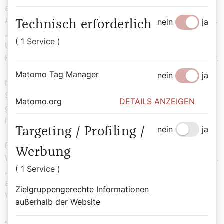
aus dem afrikanischen Uganda. Eine Art Kugel zum
Auseinandernehmen zeigt das Geschehen zu Bethlehem.
nein
ja
Technisch erforderlich
„Unser Vater hat über Jahre zwei Priesterstudenten aus
( 1 Service )
Uganda unterstützt. Zum Dank haben sie ihm diese
Krippe geschenkt“, erzählt Roswitha Schreiber-Jetzinger.
Matomo Tag Manager
nein
ja
Nicht nur die weihnachtliche Darstellung steht in den
Schreiberschen Sammlungen im Mittelpunkt, denn es
Matomo.org
DETAILS ANZEIGEN
gibt auch Fastenkrippen. Sie zeigen die Darstellung der
letzten Lebenstage Jesu und die Auferstehung.
nein
ja
Targeting / Profiling /
Ein Glanzstück der Sammlung Schreiber ist eine
Werbung
Weihnachtskrippe aus einer aufgelassenen Klosterkirche.
( 1 Service )
„Aus dieser haben meine Eltern die Figuren bekommen,
allerdings fehlte Maria mit dem Jesuskind. Die hat mein
Zielgruppengerechte Informationen
Vater dann gebastelt und meine Mutter angemalt.“
außerhalb der Website