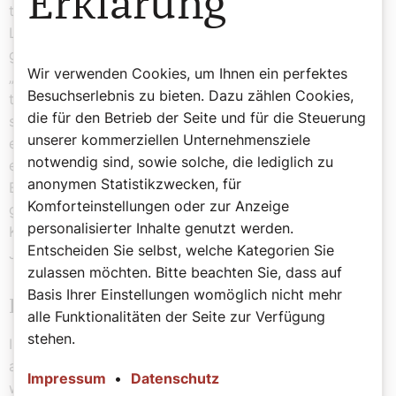
Erklärung
typische Tracht, Männer haben einen Sombrero auf.
Lehmandlkrippen, aus Lehm gefertigt, finden sich
genauso in der Sammlung, wie Figuren aus Maisstroh.
Wir verwenden Cookies, um Ihnen ein perfektes
„Wenn man das äußere Grüne eines Maiskolbens
Besuchserlebnis zu bieten. Dazu zählen Cookies,
trocknet, kann man die Blätter biegen und formen“,
die für den Betrieb der Seite und für die Steuerung
schildert Roswitha Schreiber-Jetzinger. Auch Wachs
unserer kommerziellen Unternehmensziele
eignet sich für Formgestaltung. Den Beweis dafür bringt
notwendig sind, sowie solche, die lediglich zu
eine edle Krippe, deren Figuren barockes Gewand mit
anonymen Statistikzwecken, für
Brokat tragen. „Auch Josef und Maria sind prunkvoll
Komforteinstellungen oder zur Anzeige
gekleidet, allerdings übertreffen die Heiligen Drei
personalisierter Inhalte genutzt werden.
Könige das traute Paar“, sagt Roswitha Schreiber-
Entscheiden Sie selbst, welche Kategorien Sie
Jetzinger augenzwinkernd.
zulassen möchten. Bitte beachten Sie, dass auf
Basis Ihrer Einstellungen womöglich nicht mehr
Dank von Priestern
alle Funktionalitäten der Seite zur Verfügung
stehen.
In den Holzschränken der Krippensammlung stehen
auch Heilige Drei Könige, die aus Blech gefertigt
Impressum
•
Datenschutz
wurden. Eine spezielle Krippe in der Sammlung stammt