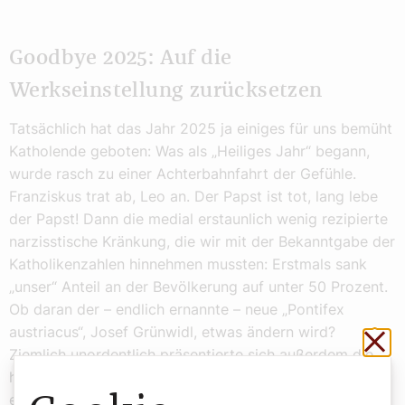
Goodbye 2025: Auf die
Werkseinstellung zurücksetzen
Tatsächlich hat das Jahr 2025 ja einiges für uns bemüht
Katholende geboten: Was als „Heiliges Jahr“ begann,
wurde rasch zu einer Achterbahnfahrt der Gefühle.
Franziskus trat ab, Leo an. Der Papst ist tot, lang lebe
der Papst! Dann die medial erstaunlich wenig rezipierte
narzisstische Kränkung, die wir mit der Bekanntgabe der
Katholikenzahlen hinnehmen mussten: Erstmals sank
„unser“ Anteil an der Bevölkerung auf unter 50 Prozent.
Ob daran der – endlich ernannte – neue „Pontifex
austriacus“, Josef Grünwidl, etwas ändern wird?
Sch
Ziemlich unordentlich präsentierte sich außerdem die
heimische Ordenswelt: Zwar können manche Stifte mit
einer Reihe von adoleszenten neuen Äbten glänzen,