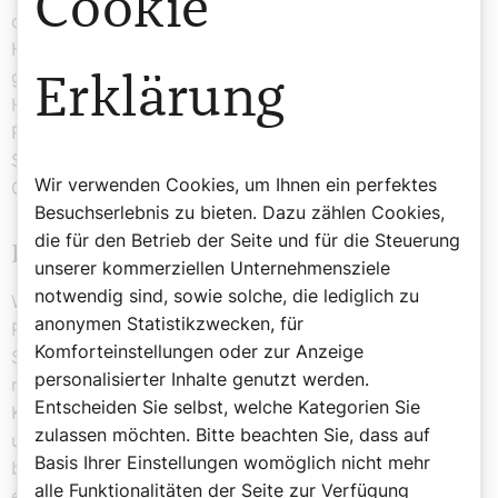
Cookie
doch zugleich zeugt eine Visitation im Vorzeige-Stift
Heiligenkreuz dafür, dass vielleicht doch nicht alles so
glänzend ist im Klösterreich. Auch bekommt die
Erklärung
Heldensage der Goldensteiner Golden Girls langsam
Risse: kritische Stimmen mischen sich hinein, frühere
Schüler zeigen, dass nicht alles goldig war in
Wir verwenden Cookies, um Ihnen ein perfektes
Goldenstein.
Besuchserlebnis zu bieten. Dazu zählen Cookies,
die für den Betrieb der Seite und für die Steuerung
Das schenkt uns 2026
unserer kommerziellen Unternehmensziele
notwendig sind, sowie solche, die lediglich zu
Was schenkt nun Hoffnung fürs neue Jahr? Vielleicht ja
anonymen Statistikzwecken, für
Rookie, Roxy, Reiya, Ruby sowie Simba, Suma, Stitch,
Komforteinstellungen oder zur Anzeige
Socke, Smokey, Sky und Swiftie. Das sind die Namen
personalisierter Inhalte genutzt werden.
meiner Artgenossen, die von Verteidigungsministerin
Entscheiden Sie selbst, welche Kategorien Sie
Klaudia Tanner ihre „Welpentaufe“ verpasst bekamen
zulassen möchten. Bitte beachten Sie, dass auf
und in den Militärdienst aufgenommen wurden. Wer
Basis Ihrer Einstellungen womöglich nicht mehr
braucht schon Eurofighter, wenn Socke und Swiftie
alle Funktionalitäten der Seite zur Verfügung
eingreifen? Und wenn ihr Puls jetzt hochgeht, so sei