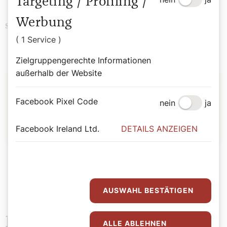
Targeting / Profiling /
Werbung
Familie
Fastenzeit
Schlagwörter
( 1 Service )
Zielgruppengerechte Informationen
außerhalb der Website
Autor:
Facebook Pixel Code
nein
ja
Red
Facebook Ireland Ltd.
DETAILS ANZEIGEN
AUSWAHL BESTÄTIGEN
Das könnte Sie auch
ALLE ABLEHNEN