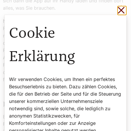
sich dann die App auf Ihr Handy laden und finden dort
alles, was Sie brauchen.
Sch
Neben der Aktion „Gutes Leben“ bietet der
Familienverband auch heuer wieder die „aktion plus
Cookie
minus“, die sich nicht nur für Familien, sondern auch
durchwegs für Schulklassen eignet. „Plakate oder der
Fastenstrauch zum Bekleben und ein ganz spezielles
Erklärung
Angebot für Jugendliche, die ,Boomerang-App‘, helfen,
Fastenvorsätze durchzuhalten, Fortschritte zu
dokumentieren und das Gemeinschaftsgefühl zu
Wir verwenden Cookies, um Ihnen ein perfektes
fördern“, so Peter Mender.
Besuchserlebnis zu bieten. Dazu zählen Cookies,
die für den Betrieb der Seite und für die Steuerung
unserer kommerziellen Unternehmensziele
Fasten to go
notwendig sind, sowie solche, die lediglich zu
anonymen Statistikzwecken, für
Eine neue und unkomplizierte Möglichkeit, die
Komforteinstellungen oder zur Anzeige
Fastenzeit bewusst zu erleben, gibt es in diesem Jahr
personalisierter Inhalte genutzt werden.