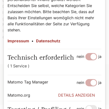
über den WhatsApp-Channel des Familienverbandes.
Entscheiden Sie selbst, welche Kategorien Sie
Dort werden täglich einfache Impulse zum Nachdenken,
zulassen möchten. Bitte beachten Sie, dass auf
leichte Rezepte, Psalmen und Gesprächsanregungen
Basis Ihrer Einstellungen womöglich nicht mehr
geteilt. „So kann jeder im eigenen Tempo kleine
alle Funktionalitäten der Seite zur Verfügung
Momente der Achtsamkeit in seinen Alltag integrieren“,
stehen.
bringt Peter Mender die Grundidee von „Fasten to go“
auf den Punkt.
Impressum
•
Datenschutz
nein
ja
Technisch erforderlich
( 1 Service )
Alle Angebote des
Matomo Tag Manager
nein
ja
Familienverbandes zur Fastenzeit
Matomo.org
DETAILS ANZEIGEN
▶
Katholischer Familienverband Österreichs
nein
ja