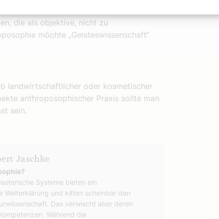
bei der Waldorfpädagogik, nicht
n, die als objektive, nicht zu
roposophie möchte „Geisteswissenschaft“
rb landwirtschaftlicher oder kosmetischer
pekte anthroposophischer Praxis sollte man
st sein.
ert Jaschke
osophie?
soterische Systeme bieten ein
e Welterklärung und kitten scheinbar den
urwissenschaft. Das verwischt aber deren
 Kompetenzen. Während die