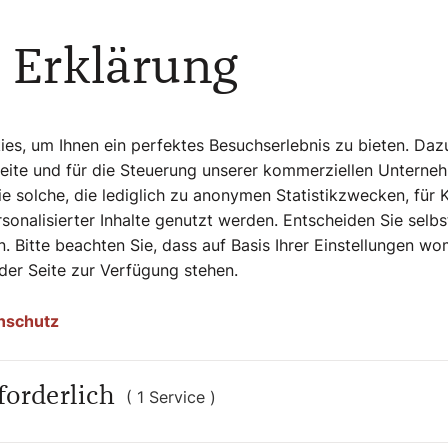
 durch die „Theosophie“ (Weisheit von
n Westen brachte. Den vier biblischen
 Erklärung
 eigenen „geistigen Schau“ entstammte. So
rnation (Wiedergeburt) und Karma (Tat-
n hinaus) und die Selbsterlösungs-
ion des Kosmos findet ihren Ausdruck u. a.
s, um Ihnen ein perfektes Besuchserlebnis zu bieten. Daz
. Die An-throposophische Gesellschaft,
Seite und für die Steuerung unserer kommerziellen Unterne
 nicht von dieser „Wurzelrassentheorie“
e solche, die lediglich zu anonymen Statistikzwecken, für 
sonalisierter Inhalte genutzt werden. Entscheiden Sie selb
. Bitte beachten Sie, dass auf Basis Ihrer Einstellungen w
 der Seite zur Verfügung stehen.
nschutz
r
eosoph. Er war der Begründer der
forderlich
( 1 Service )
eit seiner Ideen wird von den
chaft
abgelehnt. Ebenso wird die angebliche