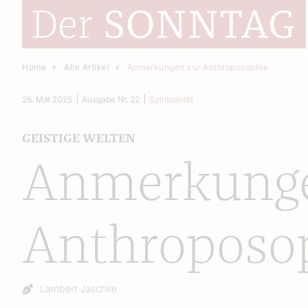
Home
Alle Artikel
Anmerkungen zur Anthroposophie
26. Mai 2025
Ausgabe Nr. 22
Spiritualität
GEISTIGE WELTEN
Anmerkunge
Anthroposo
Autor:
Lambert Jaschke