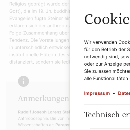
Religiös geprägt wurde der katholisch getaufte Steiner
Gott), die im 19. Jh. buddhistische Vorstellungen in de
Cookie
Evangelien fügte Steiner ein fünftes hinzu, das seiner
erklären sich der anthroposophische Glaube an Reinka
Folge-Zusammenhang über das „aktuelle“ irdische Lebe
Tendenz. Die Vorstellungen von einer ständigen Evolut
Wir verwenden Cookie
in unterschiedlich entwickelten menschlichen „Rassen“
für den Betrieb der 
institutionelle Hüterin des steinerschen Erbes, hat sich
notwendig sind, sowi
distanziert, sondern sie lediglich neu gedeutet.
oder zur Anzeige per
Sie zulassen möchten
alle Funktionalitäten
Impressum
•
Date
Anmerkungen zu Rudolf Steine
Rudolf Joseph Lorenz Steiner
war ein österreichischer Th
Technisch er
Anthroposophie. Die von ihm behauptete Wissenschaftlichk
Wissenschaften als
Parapsychologie und Pseudowissens