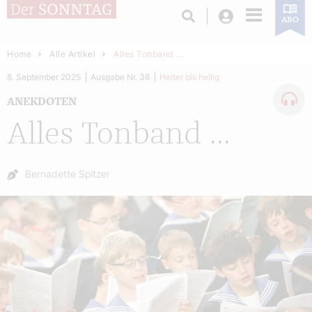
Login
ABO
Home
Alle Artikel
Alles Tonband ...
8. September 2025
Ausgabe Nr. 36
Heiter bis heilig
ANEKDOTEN
Alles Tonband ...
Autor:
Bernadette Spitzer