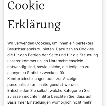
Cookie
Erklärung
Wir verwenden Cookies, um Ihnen ein perfektes
Besuchserlebnis zu bieten. Dazu zählen Cookies,
die für den Betrieb der Seite und für die Steuerung
unserer kommerziellen Unternehmensziele
notwendig sind, sowie solche, die lediglich zu
anonymen Statistikzwecken, für
Komforteinstellungen oder zur Anzeige
personalisierter Inhalte genutzt werden.
©Wiener Domverlag
Entscheiden Sie selbst, welche Kategorien Sie
Buchtipp: Beten, Herr Pfarrer!
zulassen möchten. Bitte beachten Sie, dass auf
Weitere lustige Anekdoten finden Sie in "Beten, Herr
Basis Ihrer Einstellungen womöglich nicht mehr
Pfarrer!" von Bernadette Spitzer.