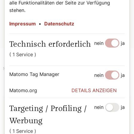
alle Funktionalitäten der Seite zur Verfügung
stehen.
Beten, Herr Pfarrer! – Anekdoten zwischen Alltag und
Altar. Von Bernadette Spitzer, 176 Seiten, ISBN: 978-3-
Impressum
•
Datenschutz
85351-332-3, EUR 27,00
Hier geht es zur Buchbestellung
nein
ja
Technisch erforderlich
( 1 Service )
Religion
History
Schlagwörter
Matomo Tag Manager
nein
ja
Matomo.org
DETAILS ANZEIGEN
Autor:
nein
ja
Targeting / Profiling /
Bernadette Spitzer
Werbung
( 1 Service )