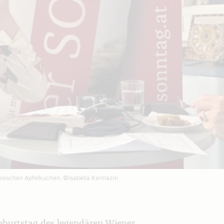
lusischen Apfelkuchen.
©Isabella Karmazin
Geburtstag des legendären Wiener