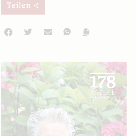
Teilen
Facebook
Twitter
Mail
WhatsApp
Url kopieren