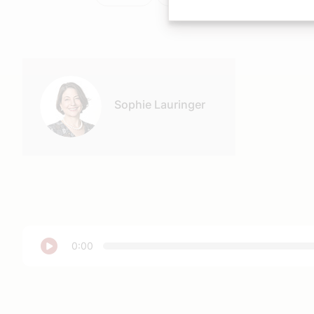
Autor:
Sophie Lauringer
Abspielen
0:00