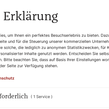
nd hören eine antike Aufnahme des
 Erklärung
dem Schottenstift
. Das dort ansässige
n Strauss Sohn und sein Urgroßneffe
s, um Ihnen ein perfektes Besuchserlebnis zu bieten. Daz
Seite und für die Steuerung unserer kommerziellen Unterne
 eine ausgezeichnete Köchin und hat einen
e solche, die lediglich zu anonymen Statistikzwecken, für 
tlich auch dem Walzerkönig zum 200.
sonalisierter Inhalte genutzt werden. Entscheiden Sie selb
. Bitte beachten Sie, dass auf Basis Ihrer Einstellungen w
 der Seite zur Verfügung stehen.
nschutz
pfelkuchen
forderlich
( 1 Service )