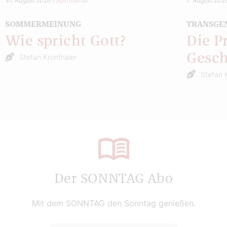
31. August 2026
|
Spiritualität
7. August 202
SOMMERMEINUNG
TRANSGE
Wie spricht Gott?
Die P
Gesch
Stefan Kronthaler
Stefan 
Der SONNTAG Abo
Mit dem SONNTAG den Sonntag genießen.