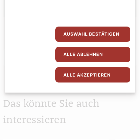
AUSWAHL BESTÄTIGEN
ALLE ABLEHNEN
Abspielen
0:00
0:00
ALLE AKZEPTIEREN
Das könnte Sie auch
interessieren