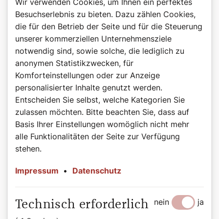
Wir verwenden Cookies, um Ihnen ein perfektes
Besuchserlebnis zu bieten. Dazu zählen Cookies,
die für den Betrieb der Seite und für die Steuerung
unserer kommerziellen Unternehmensziele
notwendig sind, sowie solche, die lediglich zu
©Wiener Dom-Verlag
anonymen Statistikzwecken, für
Das Buch zum Podcast
Komforteinstellungen oder zur Anzeige
Heilige, das sind beeindruckende Persönlichkeiten auf
personalisierter Inhalte genutzt werden.
allen Kontinenten, in allen Jahrhunderten: Herrscher und
Entscheiden Sie selbst, welche Kategorien Sie
Sklaven, Brave und Aufmüpfige, Geistliche und Laien.
zulassen möchten. Bitte beachten Sie, dass auf
Diese bunte Schar porträtiert Autorin Bernadette Spitzer
Basis Ihrer Einstellungen womöglich nicht mehr
in kurzweilig-informativen Geschichten, wobei sie die
alle Funktionalitäten der Seite zur Verfügung
Besonderheit der jeweiligen Persönlichkeit treffend
stehen.
hervorkehrt. Sie übersetzt die teils sperrigen Quellen in
eine heutige Sprache und spart dabei nicht mit einem
Impressum
•
Datenschutz
Augenzwinkern. Die tägliche Auswahl dieser „Vorbilder“
reicht von in der breiten Öffentlichkeit weniger
bekannten, bis hin zu solchen, die erst vor kurzem heilig-
nein
ja
Technisch erforderlich
oder seliggesprochen wurden. Aufgefrischt durch
moderne Illustrationen und bemerkenswerte Zitate wird