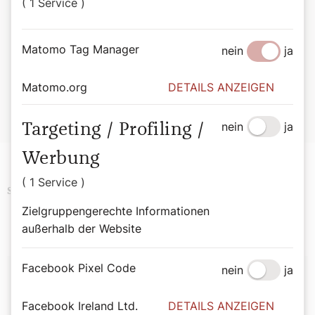
( 1 Service )
das Buch zur täglichen Inspirationsquelle.
Bernadette Spitzer
Matomo Tag Manager
nein
ja
Von Bischofsstab bis Besenstiel. Mit 365 Heiligen durchs
Jahr.
Wiener Dom-Verlag.
Matomo.org
DETAILS ANZEIGEN
ISBN: 978-3-85351-294-4
Erhältlich im
Webshop des Wiener Dom-Verlags
.
nein
ja
Targeting / Profiling /
Werbung
( 1 Service )
Podcast
Religion
Schlagwörter
Zielgruppengerechte Informationen
außerhalb der Website
Autor:
Facebook Pixel Code
nein
ja
Bernadette Spitzer
Facebook Ireland Ltd.
DETAILS ANZEIGEN