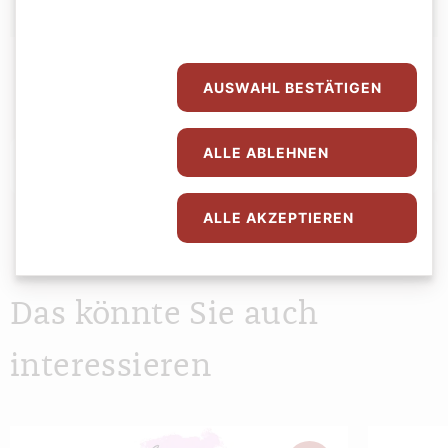
AUSWAHL BESTÄTIGEN
ALLE ABLEHNEN
Abspielen
0:00
0:00
ALLE AKZEPTIEREN
Das könnte Sie auch
interessieren