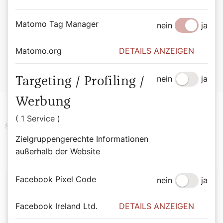
Bernadette Spitzer
Matomo Tag Manager
nein
ja
Von Bischofsstab bis Besenstiel. Mit 365 Heiligen durchs
Jahr.
Matomo.org
DETAILS ANZEIGEN
Wiener Dom-Verlag.
ISBN: 978-3-85351-294-4
Erhältlich im
Webshop des Wiener Dom-Verlags
.
nein
ja
Targeting / Profiling /
Werbung
( 1 Service )
Podcast
Religion
Schlagwörter
Zielgruppengerechte Informationen
außerhalb der Website
Autor:
Facebook Pixel Code
nein
ja
Bernadette Spitzer
Facebook Ireland Ltd.
DETAILS ANZEIGEN