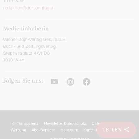
1010 Wien
redaktion@dersonntag.at
Medieninhaberin
Wiener Dom-Verlag Ges. m.b.H.
Buch- und Zeitungsverlag
Stephansplatz 4/VI/DG
1010 Wien
Youtube
Instagram
Facebook
Folgen Sie uns:
KI-Transparenz
Newsletter Datenschutz
Datenschutz
AGB
TEILEN
Werbung
Abo-Service
Impressum
Kontakt
Barrierefreiheit