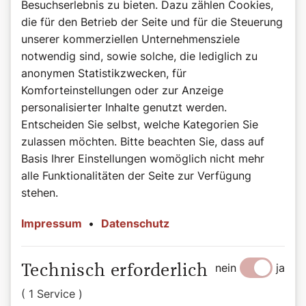
Besuchserlebnis zu bieten. Dazu zählen Cookies,
die für den Betrieb der Seite und für die Steuerung
unserer kommerziellen Unternehmensziele
notwendig sind, sowie solche, die lediglich zu
anonymen Statistikzwecken, für
©Wiener Dom-Verlag
Das Buch zum Podcast
Komforteinstellungen oder zur Anzeige
Heilige, das sind beeindruckende Persönlichkeiten auf
personalisierter Inhalte genutzt werden.
allen Kontinenten, in allen Jahrhunderten: Herrscher und
Entscheiden Sie selbst, welche Kategorien Sie
Sklaven, Brave und Aufmüpfige, Geistliche und Laien.
zulassen möchten. Bitte beachten Sie, dass auf
Diese bunte Schar porträtiert Autorin Bernadette Spitzer
Basis Ihrer Einstellungen womöglich nicht mehr
in kurzweilig-informativen Geschichten, wobei sie die
alle Funktionalitäten der Seite zur Verfügung
Besonderheit der jeweiligen Persönlichkeit treffend
stehen.
hervorkehrt. Sie übersetzt die teils sperrigen Quellen in
eine heutige Sprache und spart dabei nicht mit einem
Impressum
•
Datenschutz
Augenzwinkern. Die tägliche Auswahl dieser „Vorbilder“
reicht von in der breiten Öffentlichkeit weniger
bekannten, bis hin zu solchen, die erst vor kurzem heilig-
nein
ja
Technisch erforderlich
oder seliggesprochen wurden. Aufgefrischt durch
moderne Illustrationen und bemerkenswerte Zitate wird
( 1 Service )
das Buch zur täglichen Inspirationsquelle.