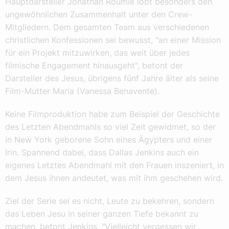
Hauptdarsteller Jonathan Roumie lobt besonders den
ungewöhnlichen Zusammenhalt unter den Crew-
Mitgliedern. Dem gesamten Team aus verschiedenen
christlichen Konfessionen sei bewusst, "an einer Mission
für ein Projekt mitzuwirken, das weit über jedes
filmische Engagement hinausgeht", betont der
Darsteller des Jesus, übrigens fünf Jahre älter als seine
Film-Mutter Maria (Vanessa Benavente).
Keine Filmproduktion habe zum Beispiel der Geschichte
des Letzten Abendmahls so viel Zeit gewidmet, so der
in New York geborene Sohn eines Ägypters und einer
Irin. Spannend dabei, dass Dallas Jenkins auch ein
eigenes Letztes Abendmahl mit den Frauen inszeniert, in
dem Jesus ihnen andeutet, was mit ihm geschehen wird.
Ziel der Serie sei es nicht, Leute zu bekehren, sondern
das Leben Jesu in seiner ganzen Tiefe bekannt zu
machen, betont Jenkins. "Vielleicht vergessen wir