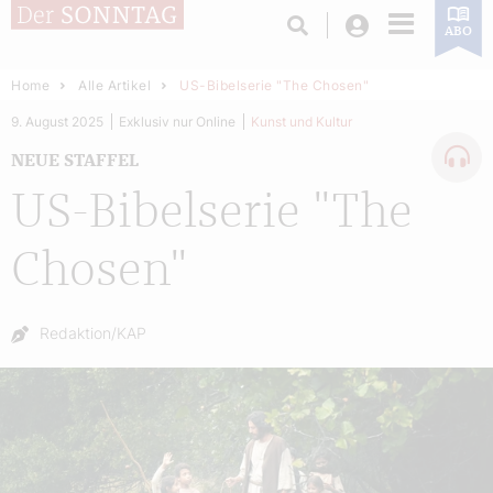
Login
ABO
Home
Alle Artikel
US-Bibelserie "The Chosen"
9. August 2025
Exklusiv nur Online
Kunst und Kultur
NEUE STAFFEL
US-Bibelserie "The
Chosen"
Autor:
Redaktion/KAP