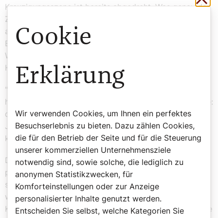
Kreuzigungsszene ist bereits abgedreht. Was genau den
Zuschauer erwartet, will niemand aus dem Filmteam
Cookie
auch nur andeutungsweise verraten. Nur so viel: "Seit
Beginn der Dreharbeiten vor sieben Jahren denke ich:
Wie wird das, am Kreuz zu sein?", bekennt
Hauptdarsteller Roumie.
Erklärung
"Dann habe ich den Gedanken verdrängt, denn wir
haben all diese anderen wichtigen Momente in der Serie:
Wir verwenden Cookies, um Ihnen ein perfektes
die Bergpredigt, die Speisung der Fünftausend, wie
Besuchserlebnis zu bieten. Dazu zählen Cookies,
Jesus auf dem Wasser geht, auf die wir uns
die für den Betrieb der Seite und für die Steuerung
konzentrieren sollten."
unserer kommerziellen Unternehmensziele
Dann kamen jedoch die Dreharbeiten in Matera vor ein
notwendig sind, sowie solche, die lediglich zu
paar Tagen. "Aber weil wir alle eine Familie geworden
anonymen Statistikzwecken, für
sind, haben wir uns gegenseitig getröstet. So konnten
Komforteinstellungen oder zur Anzeige
wir diese unfassbare Traurigkeit ertragen." Und: Der
personalisierter Inhalte genutzt werden.
Kreuzestod ist nicht das Ende der biblischen Geschichte
Entscheiden Sie selbst, welche Kategorien Sie