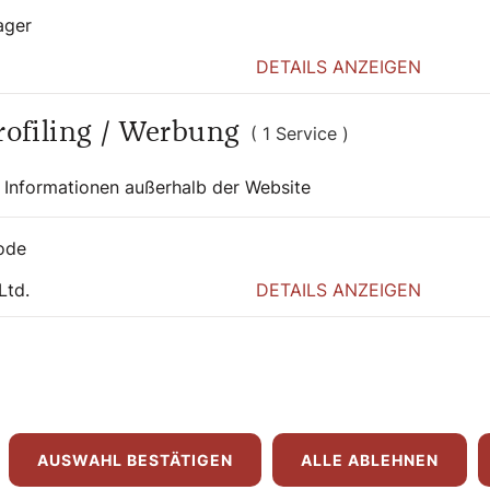
ager
DETAILS ANZEIGEN
itarbeiter. In erster Linie geht es uns um
lichen Begleitung, wo man eine Person
Profiling / Werbung
nie, wer an diesem Tag vor der Tür stehen
( 1 Service )
 Informationen außerhalb der Website
gern
ode
Ltd.
DETAILS ANZEIGEN
m haben und die niemanden haben, mit dem
m Partner oder mit ihren Freunden über ein
Weil es ihnen peinlich ist. Oder weil
igen. Es gibt auch sehr viele einsame
von ihnen sieht man ihre Einsamkeit nicht
AUSWAHL BESTÄTIGEN
ALLE ABLEHNEN
 fehlt das Geld, um am sozialen Leben