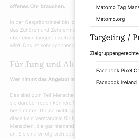
offenes Ohr brauchen.
Matomo Tag Man
Matomo.org
In der Gesprächsinsel bin ich einer der hauptamtlichen M
das Zuhören und Zeitnehmen. Im Unterschied zur geist
Targeting / 
über einen längeren Zeitraum begleitet, weiß ich dort 
wird. Das ist sehr spannend.
Zielgruppengerechte
Für Jung und Alt ist das Stadtpil
Facebook Pixel C
Wer nimmt das Angebot in Anspruch?
Facebook Ireland 
Das sind zum Teil Menschen, die ein aktuelles Proble
sie darüber reden können. Oder Personen, die mit ihre
bestimmtes Thema nicht sprechen möchten oder können. 
diese kein Verständnis für ihre persönlichen Themen ze
Menschen, die gar niemanden zum Reden haben. Vielen 
an. Sie sind erfolgreich oder wirken gesellig. Manchen