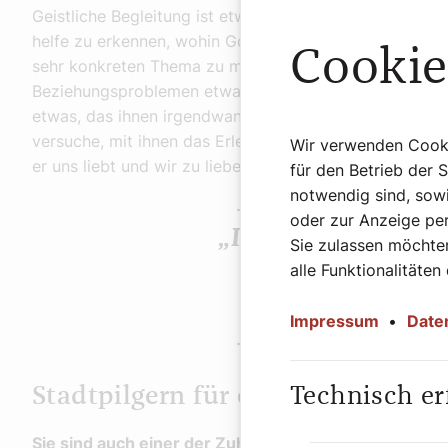
Geistliche Begleitung ist etwas anderes. Ich als Beglei
helfe zu erkennen, wohin Gott jemanden führen will. Da
Cookie
sehr konkreten Thema zu mir kommt, das auf den ersten
Beziehungsproblemen etwa oder mit einer Last aus de
etwas, das ihnen irgendwann passiert ist oder darunte
versuche, mit ihnen das Erlebte im Lichte Jesu anzusch
Wir verwenden Cookie
er uns liebt und wir zu liebevollen und beziehungsfäh
für den Betrieb der 
notwendig sind, sowi
oder zur Anzeige per
„In erster Linie ge
Sie zulassen möchten
alle Funktionalitäten
Zuhören und Zei
Hans Leidenmüh
Impressum
•
Date
Technisch er
Stadtpilgern für eine kleine Ausz
Sie sind auch einer der Zuhörer in der Gesprächsins