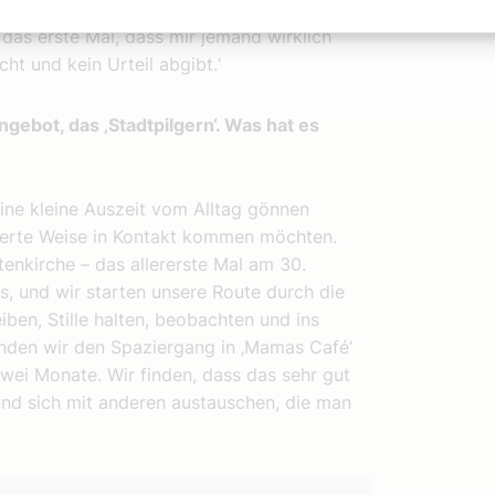
ele Gesichter, oft ist sie versteckt. Es
das erste Mal, dass mir jemand wirklich
ht und kein Urteil abgibt.‘
gebot, das ‚Stadtpilgern‘. Was hat es
eine kleine Auszeit vom Alltag gönnen
ierte Weise in Kontakt kommen möchten.
enkirche – das allererste Mal am 30.
s, und wir starten unsere Route durch die
iben, Stille halten, beobachten und ins
den wir den Spaziergang in ‚Mamas Café‘
zwei Monate. Wir finden, dass das sehr gut
und sich mit anderen austauschen, die man