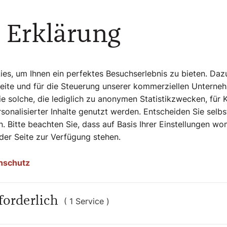
ter gebe selten Ratschläge. Ich höre zu und
bei ist es oft so, dass jemand mit einem
 Erklärung
 Blick gar nichts mit Gott zu tun hat. Mit
r Vergangenheit – Menschen leiden unter
r, dass ihnen etwas verwehrt wurde. Ich
auen. Gott will ja, dass wir erkennen, dass
s, um Ihnen ein perfektes Besuchserlebnis zu bieten. Daz
igen Menschen heranreifen.
Seite und für die Steuerung unserer kommerziellen Unterne
e solche, die lediglich zu anonymen Statistikzwecken, für 
sonalisierter Inhalte genutzt werden. Entscheiden Sie selb
ht es um das
. Bitte beachten Sie, dass auf Basis Ihrer Einstellungen w
 der Seite zur Verfügung stehen.
tnehmen.“
ler
nschutz
forderlich
eit
( 1 Service )
el, einem Angebot für Menschen, die ein