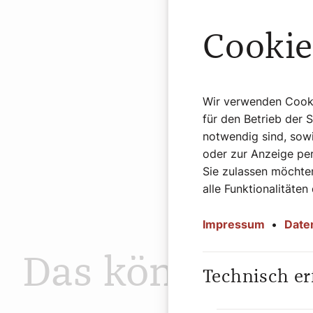
Cookie
Wir verwenden Cookie
für den Betrieb der 
notwendig sind, sowi
oder zur Anzeige per
Sie zulassen möchten
alle Funktionalitäten
Impressum
•
Date
Das könnte Sie
Technisch er