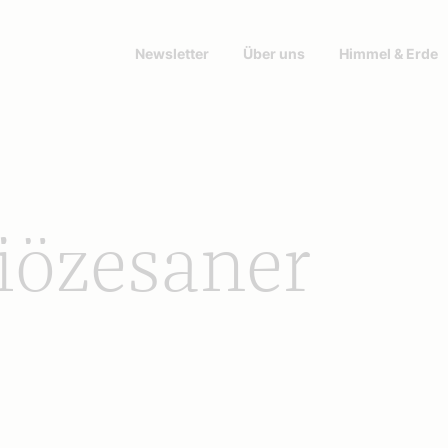
Newsletter
Über uns
Himmel & Erde
iözesaner