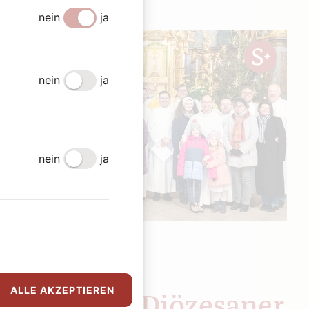
nein
ja
nein
ja
nein
ja
4. Februar 2025
|
Chronik
SEHENSWERT
ALLE AKZEPTIEREN
Potpourri: Diözesaner