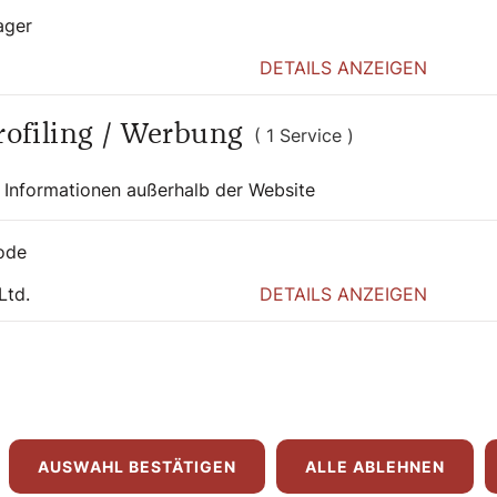
ager
DETAILS ANZEIGEN
Profiling / Werbung
( 1 Service )
 Informationen außerhalb der Website
ode
Ltd.
DETAILS ANZEIGEN
10. März 2025
|
Chronik
SEHENSWERT
AUSWAHL BESTÄTIGEN
ALLE ABLEHNEN
Potpourri: Diözesaner