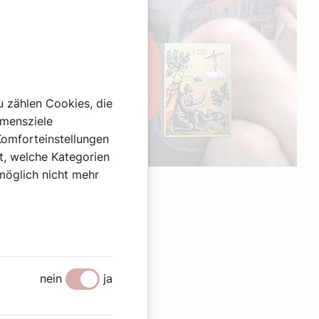
u zählen Cookies, die
hmensziele
Komforteinstellungen
st, welche Kategorien
omöglich nicht mehr
Werbung
en
nein
ja