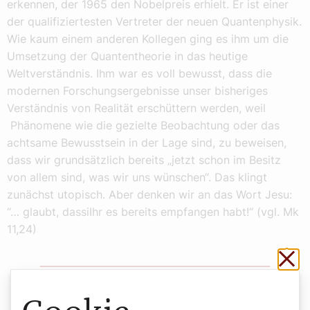
erkennen, der 1965 den Nobelpreis erhielt. Er ist einer
der qualifiziertesten Vertreter der neuen Quantenphysik.
Wie kaum einem anderen Kollegen ging es ihm um die
Umsetzung der Quantentheorie in das heutige
Weltverständnis. Ihm war es voll bewusst, dass die
modernen Forschungsergebnisse unser bisheriges
Verständnis von Realität erschüttern werden, weil
Phänomene wie die gezielte Beobachtung oder das
achtsame Bewusstsein in der Lage sind, zu beweisen,
dass wir grundsätzlich bereits „jetzt schon im Besitz
von allem sind, was wir uns wünschen“. Das klingt
zunächst utopisch. Aber denken wir an das Wort Jesu:
“… glaubt, dassiIhr es bereits empfangen habt!“ (vgl. Mk
11,24)
Sch
Bewusstsein schafft Realität. Wir
müssen es nur klarer wollen, fester