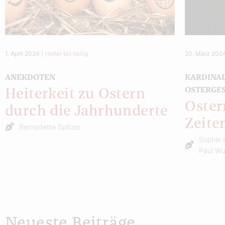
1. April 2024
|
Heiter bis heilig
20. März 202
ANEKDOTEN
KARDINA
OSTERGE
Heiterkeit zu Ostern
Oster
durch die Jahrhunderte
Zeite
Bernadette Spitzer
Sophie 
Paul W
Neueste Beiträge