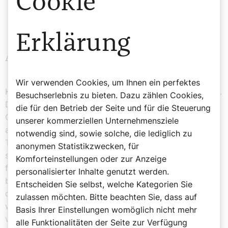
Cookie
daran glauben.
Erklärung
Achtsamkeit zu Ostern
Was natürlich noch fehlt, ist die nötige Intensität und
Wir verwenden Cookies, um Ihnen ein perfektes
Kraft unserer Beobachtungsgabe, unseres Bewusstseins.
Besuchserlebnis zu bieten. Dazu zählen Cookies,
Dieses Geheimnis der Beobachtung bringt es in der
die für den Betrieb der Seite und für die Steuerung
Quantenrealität fertig, dass ein Elektron seinen Status
unserer kommerziellen Unternehmensziele
als energetische Welle verliert und zu einem materiellen
notwendig sind, sowie solche, die lediglich zu
Teilchen wird. Gezielte Beobachtung, Bewusstsein
anonymen Statistikzwecken, für
schafft also Realität. Wir müssen es nur klarer wollen,
Komforteinstellungen oder zur Anzeige
fester daran glauben, sehnsüchtiger erwarten, uns nicht
personalisierter Inhalte genutzt werden.
beirren lassen und uns mit intensiverer Achtsamkeit
Entscheiden Sie selbst, welche Kategorien Sie
damit befassen, damit unsere Überzeugung Realität
zulassen möchten. Bitte beachten Sie, dass auf
werden kann. Warum finden wir in unserem Verhalten so
Basis Ihrer Einstellungen womöglich nicht mehr
viel Falsches, Schädliches und Verwirrendes?
alle Funktionalitäten der Seite zur Verfügung