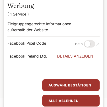
Werbung
( 1 Service )
Zielgruppengerechte Informationen
außerhalb der Website
Facebook Pixel Code
nein
ja
Facebook Ireland Ltd.
DETAILS ANZEIGEN
©www.zulehner.org
Zur Person
Paul M. Zulehner
Univ.-Prof. Paul M. Zulehner lehrte Pastoraltheologie an
AUSWAHL BESTÄTIGEN
der Universität Wien.
ALLE ABLEHNEN