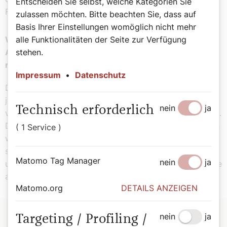
Entscheiden Sie selbst, welche Kategorien Sie
Ferdinand Kaineder, zu Recht ein.
zulassen möchten. Bitte beachten Sie, dass auf
Basis Ihrer Einstellungen womöglich nicht mehr
Warum folgen die Menschen vermeintlich klaren
alle Funktionalitäten der Seite zur Verfügung
Antworten – sowohl von links- als auch von
stehen.
rechtsextremen Positionen?
Impressum
•
Datenschutz
Die Menschen haben Angst und da suchen sie nach
jemanden, der ihnen inmitten der Angst die Probleme
nein
ja
Technisch erforderlich
vereinfacht und eine Lösung dieser Probleme verspricht.
Diese Menschen sind dann Opfer der Vereinfacher, denn
( 1 Service )
wenn diese Personen dann an der Macht sind, dann
stellen sie sich genauso den komplizierten Problemen
Matomo Tag Manager
nein
ja
und müssen dann eine viel andere Politik machen, als sie
ankündigt haben.
Matomo.org
DETAILS ANZEIGEN
nein
ja
Targeting / Profiling /