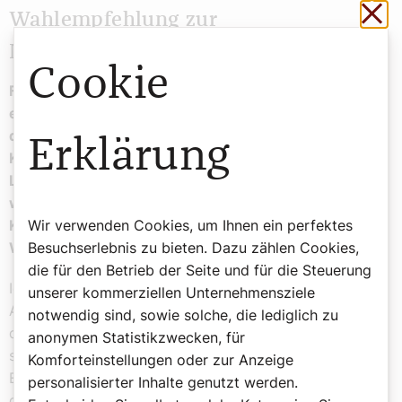
Sch
Wahlempfehlung zur
Nationalratswahl
Cookie
Früher gaben die Bischöfe in Hirtenbriefen gleichsam
eine Wahlempfehlung ab, und dann die Priester auf
den Kanzeln. Am 29. August machte dies die
Erklärung
Katholische Aktion Österreich im Wiener Cafe
Landtmann, indem sie vor einer Stimme für die FPÖ
warnte. Brauchen mündige Katholikinnen und
Katholiken heutzutage noch eine Wahl- oder Nicht-
Wir verwenden Cookies, um Ihnen ein perfektes
Wahlempfehlung?
Besuchserlebnis zu bieten. Dazu zählen Cookies,
die für den Betrieb der Seite und für die Steuerung
Ich habe das nicht als Warnung verstanden, sondern als
unserer kommerziellen Unternehmensziele
Aufruf nachzudenken, zu überprüfen, ob das, wofür
notwendig sind, sowie solche, die lediglich zu
diese Partei, aber auch andere politische Parteien
anonymen Statistikzwecken, für
stehen, ob das mit dem Kern der Botschaft des
Komforteinstellungen oder zur Anzeige
Evangeliums kompatibel ist. Diese Überprüfung mahnt
personalisierter Inhalte genutzt werden.
der Präsident der Katholischen Aktion Österreich,