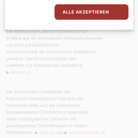
ALLE AKZEPTIEREN
Informationsplattformen zur Wahl
Der Katholische Laienrat Österreichs hat
im Blick auf die kommenden Nationalratswahlen
vor einer parteipolitischen
Vereinnahmung der Katholischen Soziallehre
gewarnt. Das Grundsatzpapier des
Laienrats zur Katholischen Soziallehre:
▶
laienrat.at
Der Fachbereich Sozialethik der
Katholisch-Theologischen Fakultät der
Universität Wien und die Katholische
Sozialakademie Österreichs präsentieren
einen umfangreichen Leitfaden mit
grundlegenden Orientierungen in sieben
Politikfeldern: ▶
ksoe.at
und ▶
se-ktf.univie.ac.at