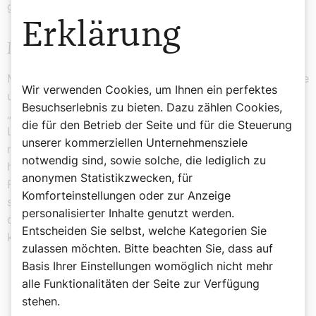
gelingt mir unterschiedlich gut.“
Erklärung
Mutig sein will jeder
Melanie Wolfers ist fest der Überzeugung, dass Mut eine
Wir verwenden Cookies, um Ihnen ein perfektes
universale Anziehungskraft ausübt. Mutig sein will jeder.
Besuchserlebnis zu bieten. Dazu zählen Cookies,
„Es ist ganz interessant, wenn man sich die klassischen
die für den Betrieb der Seite und für die Steuerung
Laster anschaut: Geiz ist heute geil geworden, Feigheit
unserer kommerziellen Unternehmensziele
nicht. Das ist das einzige Laster, was nicht in unserer
notwendig sind, sowie solche, die lediglich zu
heutigen Gesellschaft zu einer Tugend geworden ist.
anonymen Statistikzwecken, für
Feige möchte keiner sein.“ Die Autorin hat ein Bild vor
Komforteinstellungen oder zur Anzeige
sich: Jeder möchte am Abend eines Tages, am Abend
personalisierter Inhalte genutzt werden.
des Lebens noch in den Spiegel schauen und sagen
Entscheiden Sie selbst, welche Kategorien Sie
können:
zulassen möchten. Bitte beachten Sie, dass auf
Basis Ihrer Einstellungen womöglich nicht mehr
alle Funktionalitäten der Seite zur Verfügung
„Ja, ich bin im Großen und Ganzen
stehen.