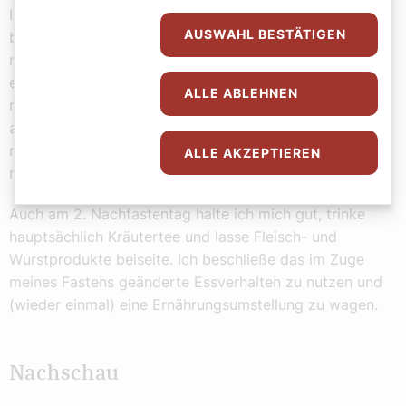
Ich darf wieder normal essen. Wie es der Fasten­
AUSWAHL BESTÄTIGEN
begleiter rät, gehe ich es langsam an. Überhaupt
möchte zumindest noch eine Woche noch kein Fleisch
essen. Auf dem Weg ins Büro kaufe ich mir ein Weckerl
ALLE ABLEHNEN
mit Gemüse und Käse. Ich freue mich schon auf den
anderen Geschmack. Im Büro angekommen, mache ich
mir eine große Kanne Kräutertee. Zu Mittag besorge ich
ALLE AKZEPTIEREN
mir eine vegane Kleinigkeit. Ich will gar nichts Anderes.
Auch am 2. Nachfastentag halte ich mich gut, trinke
hauptsächlich Kräutertee und lasse Fleisch- und
Wurstprodukte beiseite. Ich beschließe das im Zuge
meines Fastens geänderte Essverhalten zu nutzen und
(wieder einmal) eine Ernährungsumstellung zu wagen.
Nachschau