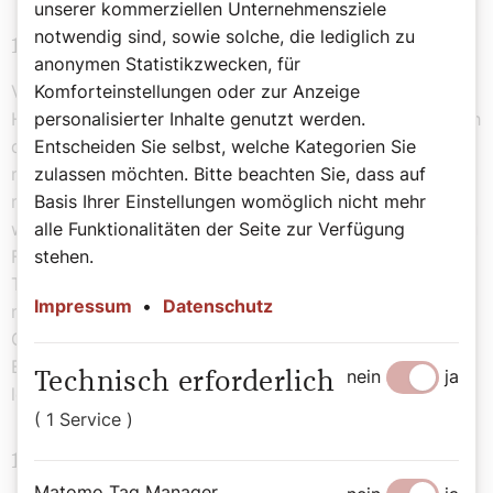
unserer kommerziellen Unternehmensziele
notwendig sind, sowie solche, die lediglich zu
12. März – 5. Fasttag
anonymen Statistikzwecken, für
Komforteinstellungen oder zur Anzeige
Vorletzter Fasttag. Mir geht es gut. Sehr gut sogar.
personalisierter Inhalte genutzt werden.
Hunger habe ich eigentlich keinen. Mein Magen hat nach
Entscheiden Sie selbst, welche Kategorien Sie
den zwei Ausleitungstagen schnell gelernt, dass es nur
zulassen möchten. Bitte beachten Sie, dass auf
mehr bedingt etwas gibt. Nachdem ich heute frei habe,
Basis Ihrer Einstellungen womöglich nicht mehr
möchte ich es stressfrei angehen. In der Früh gibt es
alle Funktionalitäten der Seite zur Verfügung
wieder den Birnbrei und zwei Scheiben Dinkelbrot, dazu
stehen.
Fencheltee und zu Mittag wie jetzt schon die letzten
Tage einen Kopfsalat mit Dinkelkörnern. Am Nachmittag
Impressum
•
Datenschutz
mache ich Mittagsschläfchen mit einem Leberwickel.
Gegen Abend ist mir plötzlich kalt. Ich lasse mir die
Badewanne ein und nehme ein schönes Basenbad, dann
nein
ja
Technisch erforderlich
lege ich mich mit einem guten Buch ins Bett.
( 1 Service )
13. März – 6. Fasttag
Matomo Tag Manager