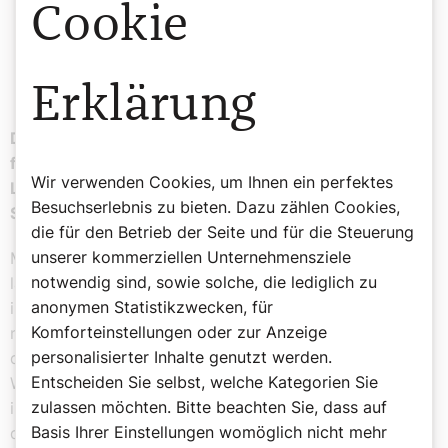
Cookie
Erholung steckt das Wort „Creatio“,
„Schöpfung“.
Erklärung
Das Bours-Buch trägt den schönen Untertitel: „Worte
für die Seele“. Haben auch Sie für die Leserinnen und
Wir verwenden Cookies, um Ihnen ein perfektes
Leser des SONNTAG ein sommerliches Wort für die
Besuchserlebnis zu bieten. Dazu zählen Cookies,
Seele?
die für den Betrieb der Seite und für die Steuerung
unserer kommerziellen Unternehmensziele
Mein Wort für den Sommer und für den Urlaub ist das
notwendig sind, sowie solche, die lediglich zu
lateinische Wort „Rekreation“, ein altes Wort für Freizeit
anonymen Statistikzwecken, für
in den Klöstern. Ordensgemeinschaften haben meistens
Komforteinstellungen oder zur Anzeige
nach dem Mittagessen Rekreation, Erholungszeit. In
personalisierter Inhalte genutzt werden.
diesem schönen alten Wort für Erholung steckt das
Entscheiden Sie selbst, welche Kategorien Sie
Wort „Creatio“, „Schöpfung“. Ich wünsche allen, die jetzt
zulassen möchten. Bitte beachten Sie, dass auf
im Sommer Urlaub haben, dass diese Zeit auch hilft, mit
Basis Ihrer Einstellungen womöglich nicht mehr
dem Kreator, mit dem Schöpfer, mit dem Grundton des