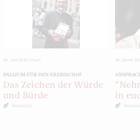
30. Juni 2026
|
Papst
26. Jänner 20
PALLIUM FÜR DEN ERZBISCHOF
ANSPRAC
Das Zeichen der Würde
"Nehm
und Bürde
in eu
Redaktion
Redakt