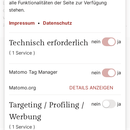
alle Funktionalitäten der Seite zur Verfügung
Lebens wieder in Verbindung zu kommen. Aufzutanken,
stehen.
die Seele baumeln zu lassen und dann rekreiert, also
wie neu geboren, mit neuer Kraft aus dem Urlaub
Impressum
•
Datenschutz
zurückzukommen und wieder einzusteigen in den Alltag.
nein
ja
Technisch erforderlich
( 1 Service )
Matomo Tag Manager
nein
ja
©David Kassl
Matomo.org
DETAILS ANZEIGEN
Perspektiven
nein
ja
Targeting / Profiling /
Gedanken zur „Melodie Gottes“ von Erzbischof Josef
Grünwidl hören sie im Podcast der Reihe
Werbung
„Perspektiven“:
▶
radioklassik.at
( 1 Service )