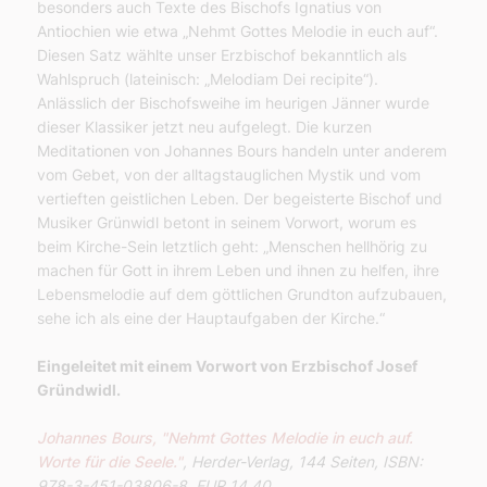
besonders auch Texte des Bischofs Ignatius von
Antiochien wie etwa „Nehmt Gottes Melodie in euch auf“.
Diesen Satz wählte unser Erzbischof bekanntlich als
Wahlspruch (lateinisch: „Melodiam Dei recipite“).
Anlässlich der Bischofsweihe im heurigen Jänner wurde
dieser Klassiker jetzt neu aufgelegt. Die kurzen
Meditationen von Johannes Bours handeln unter anderem
vom Gebet, von der alltagstauglichen Mystik und vom
vertieften geistlichen Leben. Der begeisterte Bischof und
Musiker Grünwidl betont in seinem Vorwort, worum es
beim Kirche-Sein letztlich geht: „Menschen hellhörig zu
machen für Gott in ihrem Leben und ihnen zu helfen, ihre
Lebensmelodie auf dem göttlichen Grundton aufzubauen,
sehe ich als eine der Hauptaufgaben der Kirche.“
Eingeleitet mit einem Vorwort von Erzbischof Josef
Gründwidl.
Johannes Bours, "Nehmt Gottes Melodie in euch auf.
Worte für die Seele."
, Herder-Verlag, 144 Seiten, ISBN:
978-3-451-03806-8, EUR 14,40