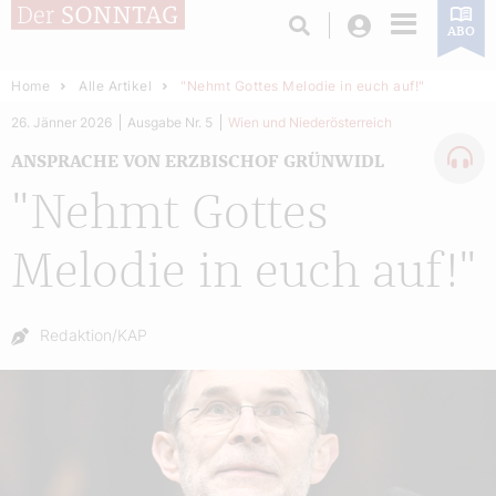
Login
ABO
Home
Alle Artikel
"Nehmt Gottes Melodie in euch auf!"
26. Jänner 2026
Ausgabe Nr. 5
Wien und Niederösterreich
ANSPRACHE VON ERZBISCHOF GRÜNWIDL
"Nehmt Gottes
Melodie in euch auf!"
Autor:
Redaktion/KAP