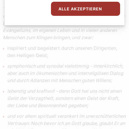
"Nehmt Gottes Melodie in euch auf!" - Mein Wahlspruch
ALLE AKZEPTIEREN
drückt aus, wie ich meinen Dienst und meine Sendung als
Erzbischof verstehe: Gottes Melodie, die Partitur des
Evangeliums, im eigenen Leben und in vielen anderen
Menschen zum Klingen bringen, und zwar:
inspiriert und begeistert durch unseren Dirigenten,
den Heiligen Geist;
symphonisch und synodal vielstimmig - innerkirchlich,
aber auch im ökumenischen und interreligiösen Dialog
und durch Allianzen mit Menschen guten Willens;
lebendig und kraftvoll - denn Gott hat uns nicht einen
Geist der Verzagtheit, sondern einen Geist der Kraft,
der Liebe und Besonnenheit gegeben;
und vor allem spirituell verankert im unerschütterlichen
Vertrauen: Noch bevor ich an Gott glaube, glaubt Er an