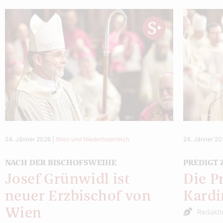
24. Jänner 2026
|
Wien und Niederösterreich
24. Jänner 2
NACH DER BISCHOFSWEIHE
PREDIGT
Josef Grünwidl ist
Die P
neuer Erzbischof von
Kardi
Wien
Redakt